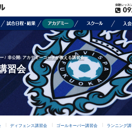
体験レッス
09
ー
非公開: アカデミーコーチが教える講習会
講習会
会
ディフェンス講習会
ゴールキーパー講習会
ランニング講