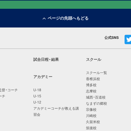
ページの先頭へもどる
公式SNS
試合日程・結果
スクール
スクール一覧
アカデミー
香椎浜校
博多校
監督・コーチ
U-18
志摩校
ーチ
U-15
城西・百道校
U-12
なまずの郷校
アカデミーコーチが教える講
宗像校
習会
川崎校
久留米校
筑後校