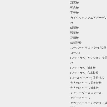
新宮校
朝倉校
宇美校
カイタックスクエアガーデ
校
飯塚校
照葉校
花畑校
筑紫野校
スーパークラス1・2年(月2回
コース)
(フットサル) アクシオン福
校
(フットサル) 博多校
(フットサル) 六本松校
(ゴールキーパー) 香椎浜校
大人のスクール香椎浜校
大人のスクール博多校
チアリーダーズスクール
アビースクール
アカデミーコーチが教える