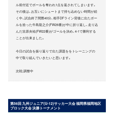
ル前付近でボールを奪われ1点を返されてしまいます。
その後は、お互いにシュートまで持ち込めない時間が続
く中、試合終了間際40分、相手DFライン背後に出たボー
ルを拾った牛島龍之介(FW26番)が中に折り返し、走り込
んだ吉原央祐(FW22番)がゴールを決め、4-1で勝利する
ことが出来ました。
今日の試合を振り返りで出た課題ををトレーニングの
中で取り組んでいきたいと思います。
次戦:調整中
第56回 九州ジュニア(U-12)サッカー大会 福岡県福岡地区
ブロック大会 決勝トーナメント