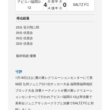
0
前半
0
アビスパ福岡U-
4
0
SALTZ FC
12
4
後半
0
得点経過
23分 笹川翔ニ郎
25分 伏原歩
30分 伏原歩
32分 伏原歩
最終戦績:優勝
寸評
1月18日(土)に雁の巣レクリエーションセンターにて第
56回 九州ジュニア(U-12)サッカー大会 福岡県福岡地区
ブロック大会 決勝トーナメントが雁の巣レクリエーシ
ョンセンターにて行われアビスパ福岡U-12は準決勝で
美和台ジュニアサッカークラブと決勝でSALTZ FCと対
戦しました。