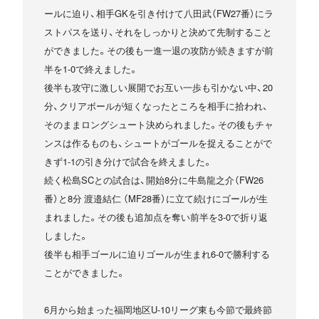
ールに迫り、相手GKを引き付けて八田武（FW27番）にラ
ストパスを送り、それをしっかりと決めて先制すること
ができました。その後も一進一退の攻防が続きますが前
半を1-0で終えました。
後半も攻守に激しい展開でお互い一歩も引かない中、20
分、クリアボールが短くなったところを相手に拾われ、
そのままロングシュート決められました。その後もチャ
ンスは作るものも、シュートがゴールを捉えることがで
きず1-1の引き分けで試合を終えました。
続く松島SCとの試合は、開始8分に牛島龍之介（FW26
番）と8分 渡邉結仁 （MF28番）に立て続けにゴールが生
まれました。その後も追加点を奪い前半を3-0で折り返
しました。
後半も相手ゴールに迫りゴールが生まれ6-0で勝利する
ことができました。
6月から始まった福岡地区U-10リーグ東も今節で最終節