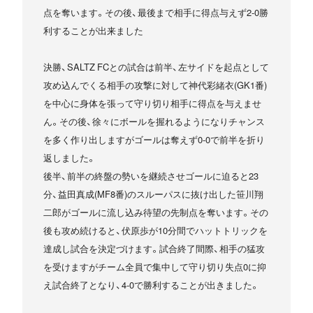
点を奪います。その後、最後まで相手に得点与えず2-0勝
利することが出来ました
決勝、SALTZ FCとの試合は前半、左サイドを起点として
攻め込んでくる相手の攻撃に対して神代彩緒衣(GK1番)
を中心に身体を張って守り切り相手に得点を与えませ
ん。その後、徐々にボールを握れるようになりチャンス
を多く作り出しますがゴールは奪えず0-0で前半を折り
返しました。
後半、前半の終盤の勢いを継続させゴールに迫ると23
分、益田真成(MF8番)のスルーパスに抜け出した笹川翔
二郎がゴールに流し込み待望の先制点を奪います。その
後も攻め続けると、伏原歩が10分間でハットトリックを
達成し試合を決定づけます。試合終了間際、相手の猛攻
を受けますがチーム全員で集中して守り切り失点0に抑
え試合終了となり、4-0で勝利することが出きました。