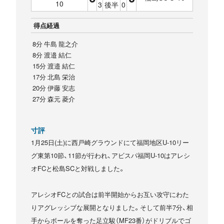
10
3
後半
0
得点経過
8分 牛島 龍之介
8分 渡邉 結仁
15分 渡邉 結仁
17分 北島 栄治
20分 伊藤 安志
27分 森元 菱介
寸評
1月25日(土)に西戸崎グラウンドにて福岡地区U-10リー
グ東第10節、11節が行われ、アビスパ福岡U-10はアレシ
オFCと松島SCと対戦しました。
アレシオFCとの試合は前半開始からお互い攻守にわた
りアグレッシブな展開となりました。そして前半7分、相
手からボールを奪った足立駿（MF23番）がドリブルでゴ