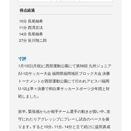
得点経過
10分 長尾柚希
11分 西澤京汰
14分 長尾柚希
27分 笹川翔ニ郎
寸評
1月13日(月祝)に西部運動公園にて第56回 九州ジュニア
(U-12)サッカー大会 福岡県福岡地区ブロック大会 決勝
トーナメントが西部運動公園にて行われアビスパ福岡
U-12は準々決勝で和白東サッカースポーツ少年団と対
戦しました。
前半、緊張感からか相手チーム選手の動きが固い中、攻
守にわたりアグレッシブにプレーし試合のペースを握
ります。すると10分、11分、14分と立て続けに益田真成