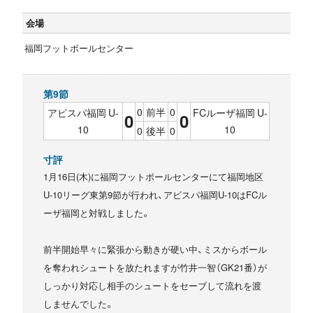
会場
福岡フットボールセンター
第9節
0
前半
0
アビスパ福岡 U-
FCルーザ福岡 U-
0
0
10
10
0
後半
0
寸評
1月16日(木)に福岡フットボールセンターにて福岡地区
U-10リーグ東第9節が行われ、アビスパ福岡U-10はFCル
ーザ福岡と対戦しました。
前半開始早々に緊張から動きが硬い中、ミスからボール
を奪われシュートを放たれますが竹井一智（GK21番）が
しっかり対応し相手のシュートをセーブして流れを渡
しませんでした。