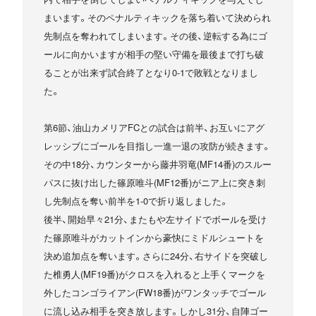
まいます。そのペナルティキックを落ち着いて決められ
先制点を奪われてしまいます。その後、逆転する為にゴ
ールに向かいますが相手の堅い守備を最後まで打ち破
ることが出来ず試合終了となり0-1で敗戦となりまし
た。
第6節、油山カメリアFCとの試合は前半、お互いにアグ
レッシブにゴールを目指し一進一退の攻防が続きます。
その中18分、カウンターから藤井羽竜(MF14番)のスルー
パスに抜け出した篠原唯斗(MF12番)がニア上に突き刺
し先制点を奪い前半を1-0で折り返しました。
後半、開始早々21分、またもや左サイドでボールを受け
た篠原唯斗がカットインから豪快にミドルシュートを
決め追加点を奪います。さらに24分、右サイドを突破し
た椎勇人(MF19番)がクロスを入れると上手くマークを
外したコンゴライアン(FW18番)がワンタッチでゴール
に流し込み相手を突き放します。しかし31分、自陣ゴー