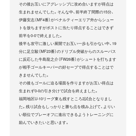
その後お互いにアグレッシブに攻め合いますが得点は
生まれませんでした。そんな中、前半終了間際の15分、
伊藤安志（MF4番）がペナルティーエリア外からシュー
トを放ちますがポストに当たり得点することはできず
前半を0-0で終えました。
後半も攻守に激しい展開でお互い一歩も引かない中、19
分に足立駿（MF23番）のドリブル突破からのスルーパス
に反応した牛島龍之介（FW26番）がシュートを打ちます
が相手ゴールキーパーの好セーブで得点することはで
きませんでした。
その後もゴールに迫る場面を作りますがお互い得点は
生まれず0-0の引き分けで試合を終えました。
福岡地区U-10リーグ東も残すところ2試合となりまし
た。残り試合もしっかりと勝ち点を積み上げて、よりい
い順位でプレーオフに進出できるようトレーニングに
励んでいきたいと思います。