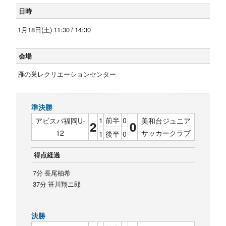
日時
1月18日(土) 11:30 / 14:30
会場
雁の巣レクリエーションセンター
準決勝
1
前半
0
アビスパ福岡U-
美和台ジュニア
2
0
12
サッカークラブ
1
後半
0
得点経過
7分 長尾柚希
37分 笹川翔ニ郎
決勝