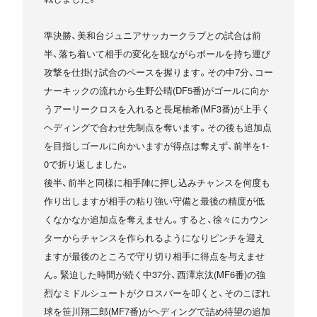
準決勝、美和台ジュニアサッカークラブとの試合は前
半、落ち着いて相手の変化を観ながらボールを持ち運び
攻撃を仕掛け試合のペースを握ります。その中7分、コー
ナーキックの流れから生野公晴(DF5番)がゴールに向か
うアーリークロスを入れると長尾柚希(MF3番)が上手く
ヘディングで合わせ先制点を奪います。その後も追加点
を目指しゴールに向かいますが得点は奪えず、前半を1-
0で折り返しました。
後半、前半と同様に相手陣に押し込みチャンスを何度も
作り出しますが相手の粘り強い守備と最後の精度が低
くなかなか追加点を奪えません。すると、徐々にカウン
ターからチャンスを作られるようになりピンチを迎え
ますが最後のところで守り切り相手に得点を与えませ
ん。緊迫した時間が続く中37分、西澤京汰(MF6番)の強
烈なミドルシュートがクロスバーを叩くと、そのこぼれ
球を笹川翔二郎(MF7番)がヘディングで詰め待望の追加