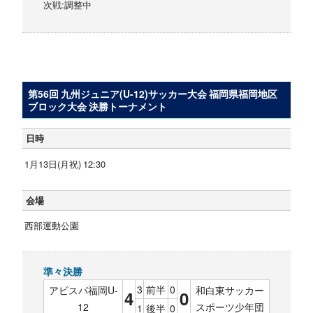
次戦:調整中
第56回 九州ジュニア(U-12)サッカー大会 福岡県福岡地区
ブロック大会 決勝トーナメント
日時
1月13日(月祝) 12:30
会場
西部運動公園
準々決勝
3
前半
0
アビスパ福岡U-
和白東サッカー
4
0
12
スポーツ少年団
1
後半
0