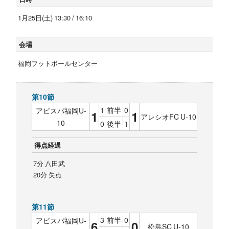
1月25日(土) 13:30 / 16:10
会場
福岡フットボールセンター
第10節
1
前半
0
アビスパ福岡U-
1
1
アレシオFC U-10
10
0
後半
1
得点経過
7分 八田武
20分 失点
第11節
3
前半
0
アビスパ福岡U-
6
0
松島SC U-10