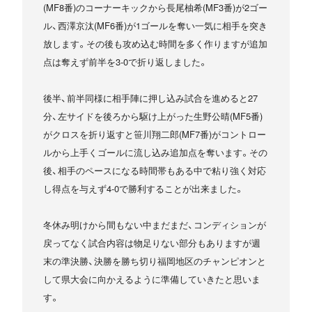
(MF8番)のコーナーキックから長尾柚希(MF3番)が2ゴー
ル、西澤京汰(MF6番)が1ゴールを奪い一気に相手を突き
放します。その後も攻め込む時間を多く作りますが追加
点は奪えず前半を3-0で折り返しました。
後半、前半同様に相手陣に押し込み試合を進めると27
分、左サイドを後ろから駆け上がった生野公晴(MF5番)
がクロスを折り返すと笹川翔二郎(MF7番)がコントロー
ルから上手くゴールに流し込み追加点を奪います。その
後、相手のペースになる時間帯もある中で粘り強く対応
し得点を与えず4-0で勝利することが出来ました。
冬休み明けから間もない中まだまだ、コンディションが
戻ってなく試合内容は物足りない部分もありますが週
末の準決勝、決勝を勝ち切り福岡地区のチャンピオンと
して県大会に向かえるように準備していきたと思いま
す。