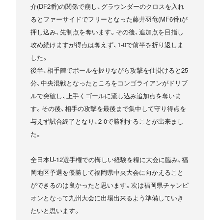
介(DF2番)の関係で崩し、グラウンダーのクロスを入れ
るとファーサイドでフリーとなった藤井羽竜(MF6番)が
押し込み、先制点を奪います。その後、追加点を目指し
攻め続けますが得点は奪えず、1-0で前半を折り返しま
した。
後半、相手陣でボールを握りながら攻撃を仕掛けると25
分、中央混戦となったところをコンゴライアンがドリブ
ルで突破し、上手くゴールに流し込み追加点を奪いま
す。その後、相手の攻撃を最後まで集中して守り得点を
与えず試合終了となり、2-0で勝利することが出来まし
た。
全日本U-12選手権での悔しい経験を糧に大会に臨み、福
岡地区予選を優勝して福岡県中央大会に向かえること
ができるのは良かったと思います。次は福岡県チャンピ
オンとなって九州大会に出場出来るよう準備していき
たいと思います。