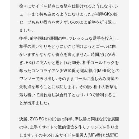
徐々にサイドを起点に攻撃を仕掛けれるようになり、シ
ュートまで持ち込めるようになりましたが相手GKの好
セーブもあり得点を奪えず、0-0のまま前半を折り返し
ました。
後半、前半同様の展開の中、フレッシュな選手を投入し、
相手の固い守りをどうにかこじ開けようとゴールに向
かいますがなかなか得点を奪えません。時間だけが過
ぎ、PK戦に突入かと思われた39分、相手ゴールキックを
奪ったコンゴライアン(FW10番)が池辺祇斗(MF5番)との
ワンツーで抜け出し、そのままゴールに流し込み待望の
先制点を奪うことに成功します。その後、相手の攻撃を
落ち着いて跳ね返し試合終了となり、1-0で勝利するこ
とが出来ました。
決勝、ZYG FCとの試合は前半、準決勝と同様な試合展開
の中、上手くサイドで数的優位を作りチャンスを作り出
します。その中6分、左サイドを椎勇人(MF9番)と浅野旺