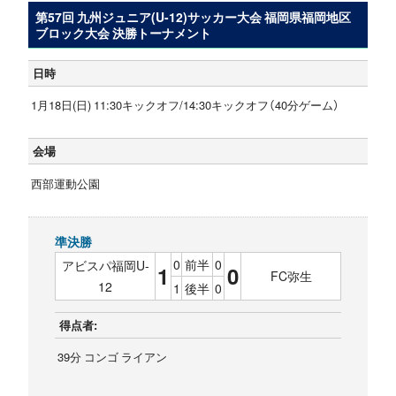
第57回 九州ジュニア(U-12)サッカー大会 福岡県福岡地区
ブロック大会 決勝トーナメント
日時
1月18日(日) 11:30キックオフ/14:30キックオフ（40分ゲーム）
会場
西部運動公園
準決勝
0
前半
0
アビスパ福岡U-
1
0
FC弥生
12
1
後半
0
得点者:
39分 コンゴ ライアン