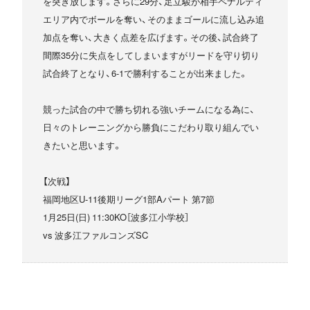
を突き放します。さらに29分、足立駿が相手ペナルティ
エリア内でボールを奪い、そのままゴールに流し込み追
加点を奪い、大きく点差を広げます。その後、試合終了
間際35分に失点をしてしまいますがリードを守り切り
試合終了となり、6-1で勝利することが出来ました。
競った試合の中で勝ち切れる強いチームになる為に、
日々のトレーニングから勝負にこだわり取り組んでい
きたいと思います。
【次戦】
福岡地区U-11後期リーグ1部Aパート 第7節
1月25日(日) 11:30KO［波多江小学校］
vs 波多江ファルコンズSC