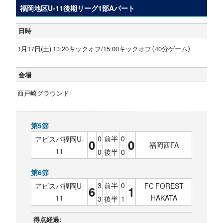
福岡地区U-11後期リーグ1部Aパート
日時
1月17日(土) 13:20キックオフ/15:00キックオフ（40分ゲーム）
会場
西戸崎グラウンド
第5節
0
前半
0
アビスパ福岡U-
0
0
福岡西FA
11
0
後半
0
第6節
3
前半
0
アビスパ福岡U-
FC FOREST
6
1
11
HAKATA
3
後半
1
得点経過: