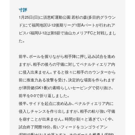
寸評
1月25日(日)に須恵町運動公園 若杉の森(多目的グラウン
ド)にて福岡地区U-12後期リーグ1部Aパートが行われア
ビスパ福岡U-12は第5節で油山カメリアFCと対戦しまし
た。
前半、ボールを握りながら相手陣に押し込み試合を進め
ますが、相手の後ろの守備に対してペナルティエリア内
に侵入出来ません。すると徐々に相手のカウンターから
前に推進力ある攻撃を受け、決定的な場面を作られます
が津田健(GK1番)の素晴らしいセービングで切り抜け、
前半を0-0で折り返しました。
後半、サイドを起点に攻め込み、ペナルティエリア内に
侵入しチャンスを作り出しますが、相手の粘り強い守備
を崩すことが出来ません。時間が刻々と過ぎていく中、
試合終了間際19分、長いフィードをコンゴライアン
(FW10番)がおさめ落とすと、そのボールを椎勇人(FW9