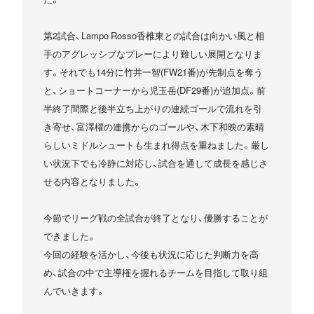
第2試合、Lampo Rosso香椎東との試合は向かい風と相
手のアグレッシブなプレーにより難しい展開となりま
す。それでも14分に竹井一智(FW21番)が先制点を奪う
と、ショートコーナーから児玉岳(DF29番)が追加点。前
半終了間際と後半立ち上がりの連続ゴールで流れを引
き寄せ、富澤櫂の連携からのゴールや、木下和映の素晴
らしいミドルシュートも生まれ得点を重ねました。厳し
い状況下でも冷静に対応し、試合を通して成長を感じさ
せる内容となりました。
今節でリーグ戦の全試合が終了となり、優勝することが
できました。
今回の経験を活かし、今後も状況に応じた判断力を高
め、試合の中で主導権を握れるチームを目指して取り組
んでいきます。