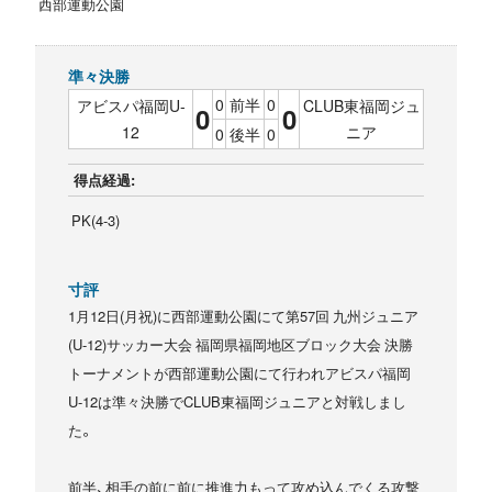
西部運動公園
準々決勝
0
前半
0
アビスパ福岡U-
CLUB東福岡ジュ
0
0
12
ニア
0
後半
0
得点経過:
PK(4-3)
寸評
1月12日(月祝)に西部運動公園にて第57回 九州ジュニア
(U-12)サッカー大会 福岡県福岡地区ブロック大会 決勝
トーナメントが西部運動公園にて行われアビスパ福岡
U-12は準々決勝でCLUB東福岡ジュニアと対戦しまし
た。
前半、相手の前に前に推進力もって攻め込んでくる攻撃