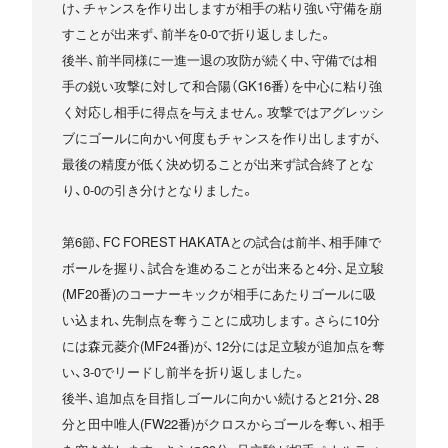
け、チャンスを作り出しますが相手の粘り強い守備を崩
すことが出来ず、前半を0-0で折り返しました。
後半、前半同様に一進一退の攻防が続く中、守備では相
手の鋭い攻撃に対して和合陽（GK16番）を中心に粘り強
く対応し相手に得点を与えません。攻撃ではアグレッシ
ブにゴールに向かい何度もチャンスを作り出しますが、
最後の精度が低く決め切ることが出来ず試合終了とな
り、0-0の引き分けとなりました。
第6節、FC FOREST HAKATAとの試合は前半、相手陣で
ボールを握り、試合を進めることが出来ると4分、足立駿
(MF20番)のコーナーキックが相手にあたりゴールに吸
い込まれ、先制点を奪うことに成功します。さらに10分
には森元菱介(MF24番)が、12分には足立駿が追加点を奪
い、3-0でリードし前半を折り返しました。
後半、追加点を目指しゴールに向かい続けると21分、28
分と田中唯人(FW22番)がクロスからゴールを奪い、相手