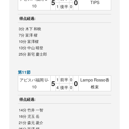
5
0
TIPS
10
1
後半
0
得点経過:
3分 木下 和映
7分 富澤 櫂
10分 富澤櫂
13分 中山 晴登
25分 新宅 慶士郎
第11節
1
前半
0
アビスパ福岡 U-
Lampo Rosso香
5
0
10
椎束
4
後半
0
得点経過:
14分 竹井 一智
16分 児玉 岳
21分 森元 菱介
25分 富澤 櫂