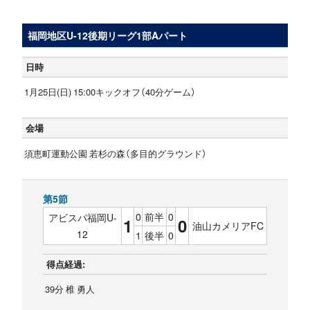
福岡地区U-12後期リーグ1部Aパート
日時
1月25日(日) 15:00キックオフ（40分ゲーム）
会場
須恵町運動公園 若杉の森（多目的グラウンド）
第5節
0
前半
0
アビスパ福岡U-
1
0
油山カメリアFC
12
1
後半
0
得点経過:
39分 椎 勇人