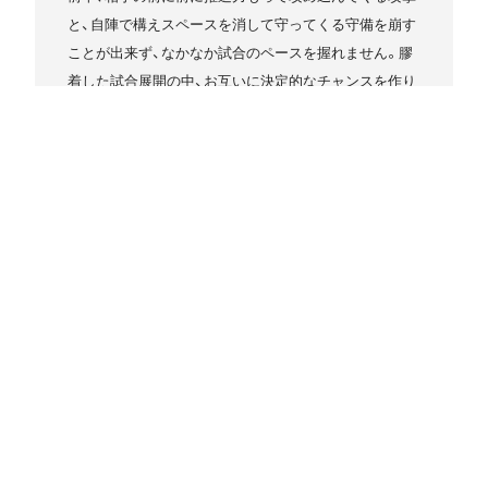
と、自陣で構えスペースを消して守ってくる守備を崩す
ことが出来ず、なかなか試合のペースを握れません。膠
着した試合展開の中、お互いに決定的なチャンスを作り
出せないまま前半を0-0で折り返しました。
後半、前半同様の試合展開の中、徐々にサイドを起点に
しゴールに迫る場面を作り出しますが決め切ることが
出来ません。すると逆にカウンターから決定的な場面を
作られますが粘り強く対応し相手に得点を与えません。
最後までゴールを目指し戦いますが両チームともにゴ
ールに結びつけることが出来ず、0-0のまま後半終了と
なりPK戦にもつれこみます。
PK戦、津田健(GK1番)の2本のビックセーブにより4-3で
勝利することが出来ました。
冬休み明けから間もない中まだまだ、試合内容としては
物足りない部分もありますが週末の準決勝、決勝を勝ち
切り福岡地区のチャンピオンとして県大会に向かえる