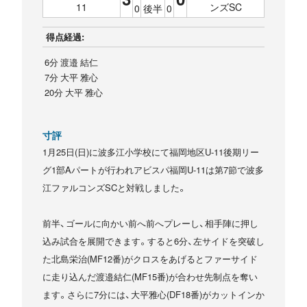
11
ンズSC
0
後半
0
得点経過:
6分 渡邉 結仁
7分 大平 雅心
20分 大平 雅心
寸評
1月25日(日)に波多江小学校にて福岡地区U-11後期リー
グ1部Aパートが行われアビスパ福岡U-11は第7節で波多
江ファルコンズSCと対戦しました。
前半、ゴールに向かい前へ前へプレーし、相手陣に押し
込み試合を展開できます。すると6分、左サイドを突破し
た北島栄治(MF12番)がクロスをあげるとファーサイド
に走り込んだ渡邉結仁(MF15番)が合わせ先制点を奪い
ます。さらに7分には、大平雅心(DF18番)がカットインか