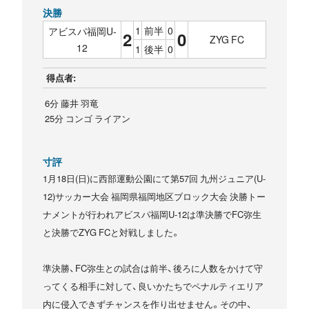
決勝
1
前半
0
アビスパ福岡U-
2
0
ZYG FC
12
1
後半
0
得点者:
6分 藤井 羽竜
25分 コンゴ ライアン
寸評
1月18日(日)に西部運動公園にて第57回 九州ジュニア(U-
12)サッカー大会 福岡県福岡地区ブロック大会 決勝トー
ナメントが行われアビスパ福岡U-12は準決勝でFC弥生
と決勝でZYG FCと対戦しました。
準決勝、FC弥生との試合は前半、後ろに人数をかけて守
ってくる相手に対して、良いかたちでペナルティエリア
内に侵入できずチャンスを作り出せません。その中、