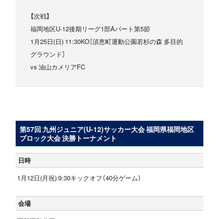
【次戦】
福岡地区U-12後期リーグ1部Aパート第5節
1月25日(日) 11:30KO［須恵町運動公園若杉の森 多目的
グラウンド］
vs 油山カメリアFC
第57回 九州ジュニア(U-12)サッカー大会 福岡県福岡地区
ブロック大会 決勝トーナメント
日時
1月12日(月祝) 9:30キックオフ（40分ゲーム）
会場