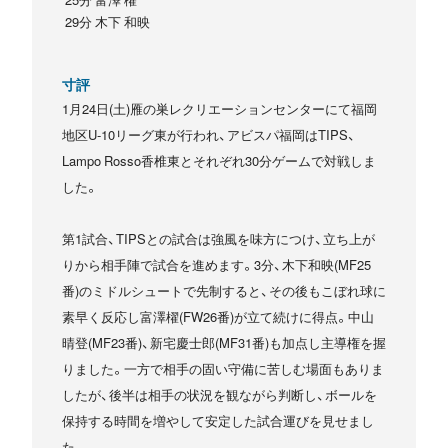
29分 木下 和映
寸評
1月24日(土)雁の巣レクリエーションセンターにて福岡
地区U-10リーグ東が行われ、アビスパ福岡はTIPS、
Lampo Rosso香椎東とそれぞれ30分ゲームで対戦しま
した。
第1試合、TIPSとの試合は強風を味方につけ、立ち上が
りから相手陣で試合を進めます。3分、木下和映(MF25
番)のミドルシュートで先制すると、その後もこぼれ球に
素早く反応し富澤櫂(FW26番)が立て続けに得点。中山
晴登(MF23番)、新宅慶士郎(MF31番)も加点し主導権を握
りました。一方で相手の固い守備に苦しむ場面もありま
したが、後半は相手の状況を観ながら判断し、ボールを
保持する時間を増やして安定した試合運びを見せまし
た。