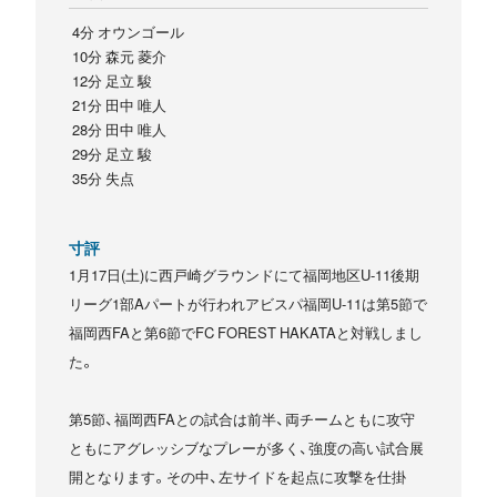
4分 オウンゴール
10分 森元 菱介
12分 足立 駿
21分 田中 唯人
28分 田中 唯人
29分 足立 駿
35分 失点
寸評
1月17日(土)に西戸崎グラウンドにて福岡地区U-11後期
リーグ1部Aパートが行われアビスパ福岡U-11は第5節で
福岡西FAと第6節でFC FOREST HAKATAと対戦しまし
た。
第5節、福岡西FAとの試合は前半、両チームともに攻守
ともにアグレッシブなプレーが多く、強度の高い試合展
開となります。その中、左サイドを起点に攻撃を仕掛