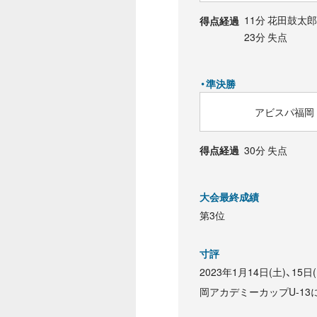
11分 花田鼓太郎
得点経過
23分 失点
・準決勝
アビスパ福岡 U
30分 失点
得点経過
大会最終成績
第3位
寸評
2023年1月14日(土)
岡アカデミーカップU-13