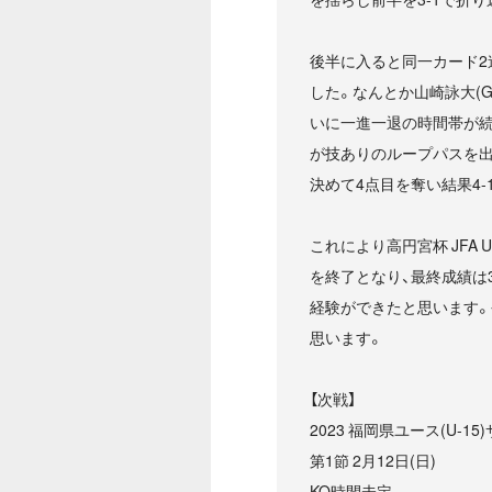
後半に入ると同一カード
した。なんとか山崎詠大(
いに一進一退の時間帯が続
が技ありのループパスを出
決めて4点目を奪い結果4
これにより高円宮杯 JFA 
を終了となり、最終成績は
経験ができたと思います
思います。
【次戦】
2023 福岡県ユース(U-1
第1節 2月12日(日)
KO時間未定