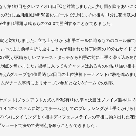
なり第1戦目をクレフィオ山口FCと対戦しました。少し雨が降るあいに
3分に品川維風(MF52番)のゴールで先制し、その後も11分に花田鼓太郎(
ルが生まれ課題は残るものの3-0で勝利することができました。
宮崎と対戦しました。立ち上がりから相手ゴールに迫るもののゴール前で
。そのまま前半を折り返すことも予測された終了間際の19分右サイド
F37番)が素晴らしいファーストタッチから相手の前に上手く潜り込み
先制点を奪いました。後半に入ってもチャンスはあるものの粘り強い相手
で終えAグループを1位通過し2日目の上位決勝トーナメントに駒を進めま
チームがチーム事情によりオープン参加となり3チームでの対戦
ナメント(ノックアウト方式のPK戦有り)の準々決勝はブレイズ熊本U-1
-1-4-1のシステムに対してチームとしてのプレッシングが上手くかけら
のロングパスにタイミングよく相手ディフェンスラインの背後に動き出した
プシュートで決めて先制点を奪うことができました。