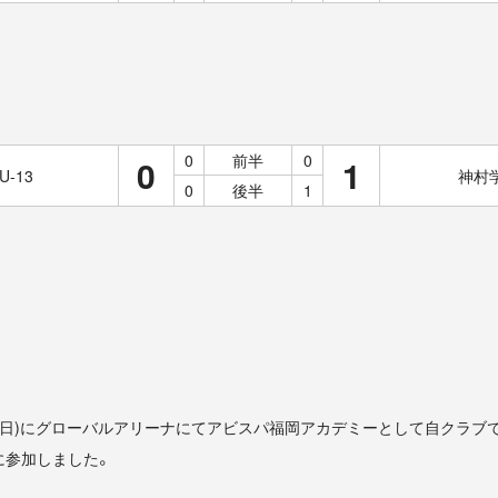
0
前半
0
0
1
-13
神村学
0
後半
1
、15日(日)にグローバルアリーナにてアビスパ福岡アカデミーとして自クラ
に参加しました。