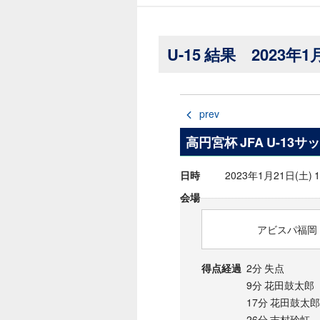
U-15 結果 2023年1
prev
高円宮杯 JFA U-13サ
2023年1月21日(土)
日時
会場
アビスパ福岡 U
2分 失点
得点経過
9分 花田鼓太郎
17分 花田鼓太郎
26分 吉村玲虹