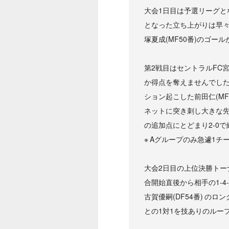
大会1日目は予選リーグと
となった立ち上がりは早々の
塚夏成(MF50番)のゴー
第2戦目はセントラルFC
か得点を奪えませんでした
ション起こした前田仁(M
ネットに突き刺し大きな
の追加点にとどまり2-0
※ Aグループのみ急遽1
大会2日目の上位決勝トー
合開始直後から相手の1-4
古賀優嗣(DF54番) 
との1対1を技ありのルー