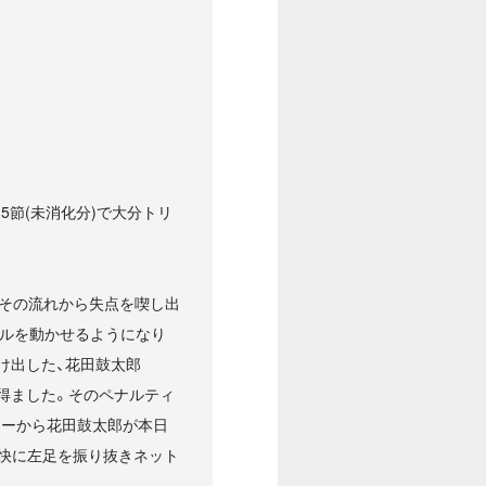
第15節(未消化分)で大分トリ
、その流れから失点を喫し出
ルを動かせるようになり
け出した、花田鼓太郎
を得ました。そのペナルティ
ナーから花田鼓太郎が本日
豪快に左足を振り抜きネット