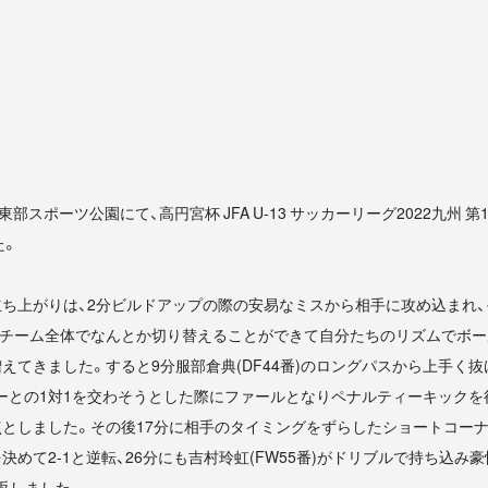
女東部スポーツ公園にて、高円宮杯 JFA U-13 サッカーリーグ2022九州 
た。
ち上がりは、2分ビルドアップの際の安易なミスから相手に攻め込まれ
後チーム全体でなんとか切り替えることができて自分たちのリズムでボー
えてきました。すると9分服部倉典(DF44番)のロングパスから上手く抜
ーパーとの1対1を交わそうとした際にファールとなりペナルティーキック
としました。その後17分に相手のタイミングをずらしたショートコー
決めて2-1と逆転、26分にも吉村玲虹(FW55番)がドリブルで持ち込み
返しました。