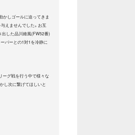
動かしゴールに迫ってきま
を与えませんでした。お互
した品川維風(FW52番)
キーパーとの1対1を冷静に
リーグ戦を行う中で様々な
かし次に繋げてほしいと