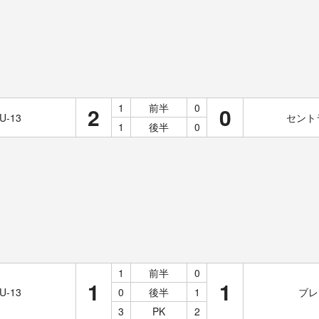
1
前半
0
2
0
-13
セントラ
1
後半
0
1
前半
0
1
1
-13
0
後半
1
ブレ
3
PK
2