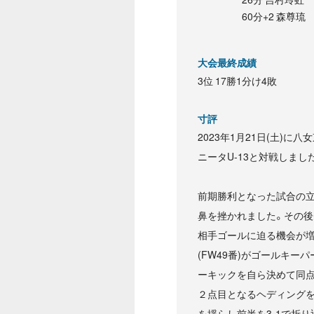
60分+2 森尊琉
大会最終成績
3位 17勝1分け4敗
寸評
2023年1月21日(土)に八
ニータU-13と対戦しまし
前期勝利となった試合の立
鼻を挫かれました。その
相手ゴールに迫る機会が増
(FW49番)がゴールキ
ーキックを自ら決めて同点
２点目となるヘディングを
を揺らし前半を3-1で折り