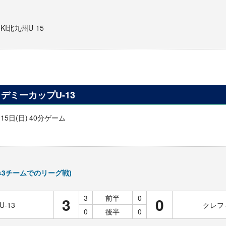
］
UKI北九州U-15
デミーカップU-13
・15日(日) 40分ゲーム
み3チームでのリーグ戦)
3
前半
0
3
0
-13
クレフィ
0
後半
0