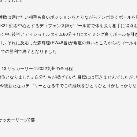
2連敗は避けたい相手も良いポジションをとりながらテンポ良くボールを
GK31番)を中心とするディフェンス陣がゴール前で体を張り相手に得点
く中、後半アディショナルタイム60分＋1にタイミング良くボールを引き出
し、それに反応した森尊琉(FW48番)が角度の無いところからのゴール
-1での勝利で終了となりました。
U-13 サッカーリーグ2022九州の全日程
3位となりました。自分たちが掲げていた目標には届きませんでしたが、
。今後新たなカテゴリーとなる中でこの経験をひとりひとりがしっかり活
5)サッカーリーグ2部