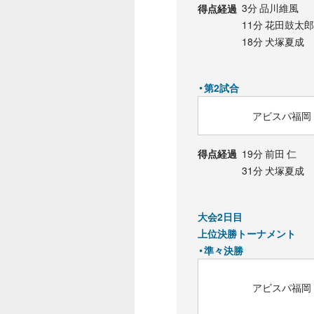
3分 品川維風
得点経過
11分 花田鼓太郎
18分 犬塚夏成
・第2試合
アビスパ福岡 U
19分 前田 仁
得点経過
31分 犬塚夏成
大会2日目
上位決勝トーナメント
・準々決勝
アビスパ福岡 U