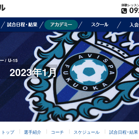
体験レッス
09
ー
U-15
果 2023年1月
トップ
選手紹介
コーチ
スケジュール
試合日程・結果