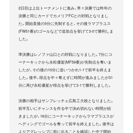
2日目は上位トーナメントに進み、準々決勝では昨年の
決勝と同じカードでカメリアFCとの対戦となりまし
た。開始直後の5分に先制すると、その後ラマプラユス
(FW51番)のゴールなどで追加点を挙げて3-0で勝利しま
した。
準決勝はレノファ山口との対戦になりました。7分にコ
ーナーキックから永松優駕(MF59番)が先制点を奪いま
したが、その後の10分に追いつかれ1-1で前半を終えま
した。後半、得点を中々奪えずに時間が進みましたが31
分に再び永松優駕が得点を挙げて2-1で勝利しました。
決勝の相手はサンフレッチェ広島工大校となりました。
前半互いにチャンスを作る中で決め切れない時間が続
きましたが、16分にコーナーキックからラマプラユスが
ヘディングでゴールを奪って前半を終えました。後半は
よりアグレッシブに前に出ることを確認した中で開始