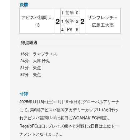
決勝
1
前半
0
アビスパ福岡 U-
サンフレッチェ
2
2
1
後半
2
13
広島工大高
4
PK
5
得点経過
16分 ラマプラユス
24分 大津 怜兎
31分 失点
37分 失点
寸評
2025年1月18日(土)～1月19日(日)にグローバルアリーナ
にて、第8回アビスパ福岡アカデミーカップU-13が行わ
れアビスパ福岡U-13は初日にWGANAK FC(韓国)、
RegaloFC山口、ブレイズ熊本と対戦し2日目は上位トー
ナメントとなりました。