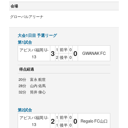
会場
グローバルアリーナ
大会1日目 予選リーグ
第1試合
1
前半
0
アビスパ福岡 U-
3
0
GWANAK FC
13
2
後半
0
得点経過
20分 富永 航世
28分 山内 佑馬
32分 筒井 偉心
第2試合
1
前半
0
アビスパ福岡 U-
2
0
Regalo FC山口
13
1
後半
0