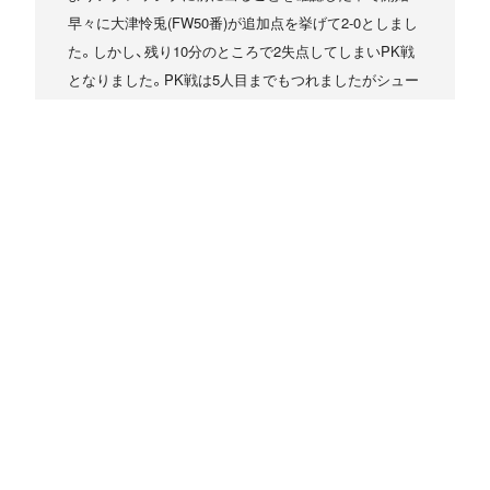
早々に大津怜兎(FW50番)が追加点を挙げて2-0としまし
た。しかし、残り10分のところで2失点してしまいPK戦
となりました。PK戦は5人目までもつれましたがシュー
トを相手ゴールキーパーに阻まれ、準優勝で終わりまし
た。
最後に、大会にご協賛を賜りました企業様、参加頂いた
チーム関係者様および最後まで応援して下さった保護
者の皆様ありがとうございました。