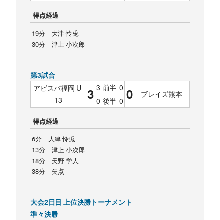
得点経過
19分 大津 怜兎
30分 津上 小次郎
第3試合
3
前半
0
アビスパ福岡 U-
3
0
ブレイズ熊本
13
0
後半
0
得点経過
6分 大津 怜兎
13分 津上 小次郎
18分 天野 学人
38分 失点
大会2日目 上位決勝トーナメント
準々決勝