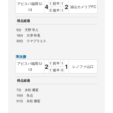
1
前半
1
アビスパ福岡 U-
4
2
油山カメリアFC
13
3
後半
1
得点経過
5分 天野 学人
18分 大津 怜兎
33分 ラマプラユス
準決勝
1
前半
1
アビスパ福岡 U-
2
1
レノファ山口
13
1
後半
0
得点経過
7分 永松 優駕
10分 失点
31分 永松 優駕