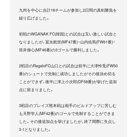
九州を中心に合計16チームが参加し2日間の真剣勝負を
繰り広げました。
初戦のWGANAK FC(韓国)との試合は互い激しい試合と
なりましたが、冨永航世(MF47番)・山内佑馬(FW61番)・
筒井偉心(MF46番)の3ゴールで勝利しました。
2戦目のRegaloFC山口との試合は前半に大津怜兎(FW50
番)のシュートで先制に成功しましたがその後決め切る
ことができず、後半に津上小次郎(DF58番)が挙げた追加
点に留まりました。
3戦目のブレイズ熊本戦は相手のビルドアップに苦しむ
も天野学人(MF42番)のゴールで先制することができま
した。その後追加点を挙げましたが、終了間際に失点し
3-1となりました。