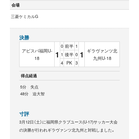
会場
三菱ケミカルG
決勝
0
前半
1
アビスパ福岡U-
ギラヴァンツ北
1
1
1
後半
0
18
九州U-18
4
PK
3
得点経過
5分 失点
48分 迫大智
寸評
3月12日（土）に福岡県クラブユース(U-17)サッカー大会
の決勝が行われギラヴァンツ北九州と対戦しました。