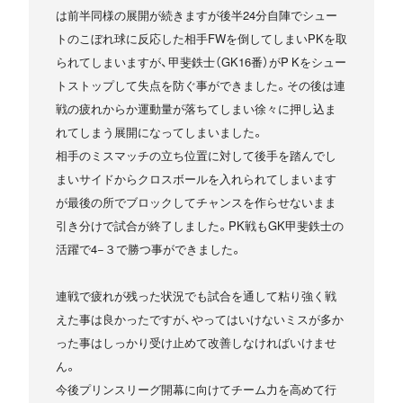
は前半同様の展開が続きますが後半24分自陣でシュー
トのこぼれ球に反応した相手FWを倒してしまいPKを取
られてしまいますが、甲斐鉄士（GK16番）がP Kをシュー
トストップして失点を防ぐ事ができました。その後は連
戦の疲れからか運動量が落ちてしまい徐々に押し込ま
れてしまう展開になってしまいました。
相手のミスマッチの立ち位置に対して後手を踏んでし
まいサイドからクロスボールを入れられてしまいます
が最後の所でブロックしてチャンスを作らせないまま
引き分けで試合が終了しました。PK戦もGK甲斐鉄士の
活躍で4−３で勝つ事ができました。
連戦で疲れが残った状況でも試合を通して粘り強く戦
えた事は良かったですが、やってはいけないミスが多か
った事はしっかり受け止めて改善しなければいけませ
ん。
今後プリンスリーグ開幕に向けてチーム力を高めて行