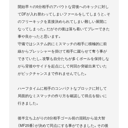
開始早々の5分相手のアバウトな背後へのキックに対し
てDFが入れ替わってしまいファールをしてしまうと、そ
のフリーキックを直接決められてしまい難しい展開に
なってしまった。だがその後は落ち着いてプレーできた
事や良かったと思います。
守備ではシステム的にミスマッチの相手に積極的に前
線からプレッシャーを掛けて相手に蹴らせて奪う事が
できていたし、攻撃も自分たちが多くボールを保持しな
がら背後やサイドを起点にして何回か突破出来ていた
がビックチャンスまで作れませんでした。
ハーフタイムに相手のコンパクトなブロックに対して
局面的なミスマッチの作り方を確認して得点を狙いに
行きました。
後半立ち上がりの3分相手ゴール前の混戦から迫大智
（MF25番）が決めて同点にする事ができました。その後