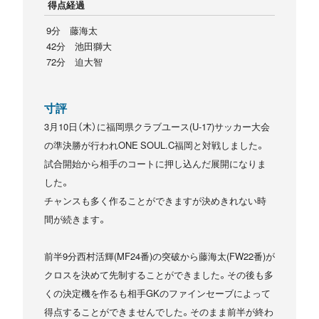
得点経過
9分 藤海太
42分 池田獅大
72分 迫大智
寸評
3月10日（木）に福岡県クラブユース(U-17)サッカー大会
の準決勝が行われONE SOUL.C福岡と対戦しました。
試合開始から相手のコートに押し込んだ展開になりま
した。
チャンスも多く作ることができますが決めきれない時
間が続きます。
前半9分西村活輝(MF24番)の突破から藤海太(FW22番)が
クロスを決めて先制することができました。その後も多
くの決定機を作るも相手GKのファインセーブによって
得点することができませんでした。そのまま前半が終わ