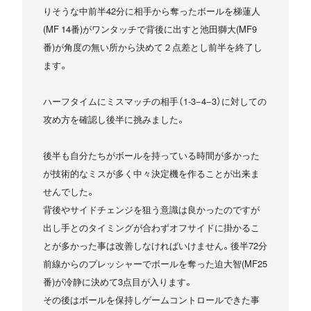
りそうな中前半42分に相手から奪ったボールを梯蓮人
(MF 14番)がワンタッチで背後に出すと池田獅大(MF9
番)が角度の無い所から決めて２点差とし前半を終了し
ます。
ハーフタイムにミスマッチの相手（1-3−4−3）に対しての
攻め方を確認し後半に挑みました。
後半も自分たちがボールを持っている時間が多かった
が技術的なミスが多く中々決定機を作ることが出来ま
せんでした。
背後やサイドチェンジを狙う意識は良かったのですが
出し手とのタイミングが合わずオフサイドに掛かるこ
とが多かった事は改善しなければいけません。後半72分
前線からのプレッシャーでボールを奪った迫大智(MF25
番)が冷静に決めて3点目が入ります。
その後はボールを保持しゲームコントロールできた事