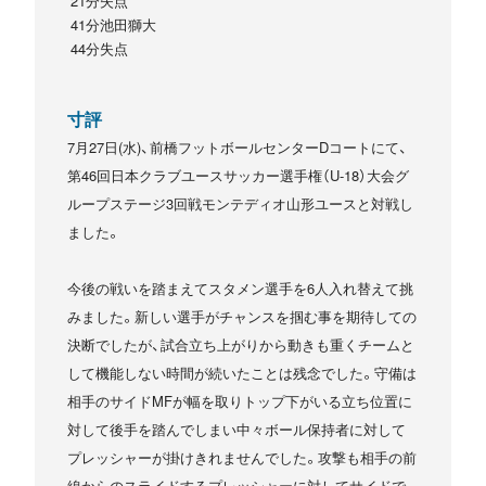
21分失点
41分池田獅大
44分失点
寸評
7月27日(水)、前橋フットボールセンターDコートにて、
第46回日本クラブユースサッカー選手権（U-18）大会グ
ループステージ3回戦モンテディオ山形ユースと対戦し
ました。
今後の戦いを踏まえてスタメン選手を6人入れ替えて挑
みました。新しい選手がチャンスを掴む事を期待しての
決断でしたが、試合立ち上がりから動きも重くチームと
して機能しない時間が続いたことは残念でした。守備は
相手のサイドMFが幅を取りトップ下がいる立ち位置に
対して後手を踏んでしまい中々ボール保持者に対して
プレッシャーが掛けきれませんでした。攻撃も相手の前
線からのスライドするプレッシャーに対してサイドで