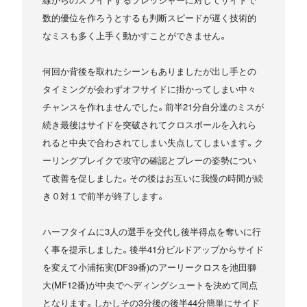
数的優位を作ろうとするも判断スピードが遅く技術的
なミスも多く上手く動かすことができません。
何回か背後を取れたシーンもありましたが出し手との
タイミングが会わずオフサイドに掛かってしまい中々
チャンスを作れませんでした。前半21分自分達のミスが
続き最後はサイドを突破されてクロスボールを入れら
れると中央で合わされてしまい失点してしまいます。ク
ーリングブレイクで攻守の確認とプレーの姿勢につい
て改善を促しました。その後はお互いに我慢の時間が続
き０対１で前半が終了します。
ハーフタイムに3人の選手を交代し後半得点を奪いに行
く事を提示しました。後半41分ビルドアップからサイド
を変えて小浦拓実(DF39番)のアーリークロスを池田獅
大(MF12番)が中央でヘディングシュートを決めて同点
となります。しかしその3分後の後半44分簡単にサイド