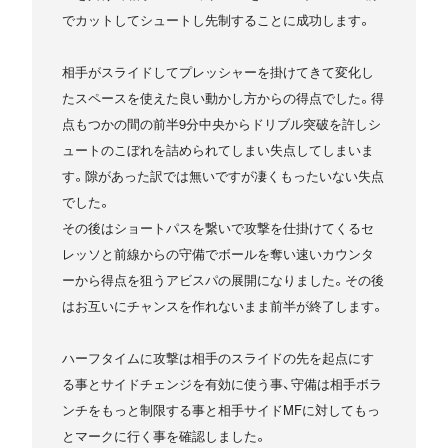
でカットしてシュートし先制することに成功します。
相手がスライドしてプレッシャーを掛けてきて変化し
たスペースを使えた良い動かし方からの得点でした。得
点もつかの間の前半9分中央からドリブル突破を許しシ
ュートのこぼれを詰められてしまい失点してしまいま
す。隙があった訳では無いですが凄くもったいない失点
でした。
その後はショートパスを繋いで攻撃を仕掛けてくるセ
レッソと前線からの守備でボールを奪い速いカウンタ
ーから得点を狙うアビスパの展開になりました。その後
はお互いにチャンスを作れないまま前半が終了します。
ハーフタイムに攻撃は相手のスライドの先を起点にす
る事とサイドチェンジを有効に使う事、守備は相手ボラ
ンチをもっと制限する事と相手サイドMFに対してもっ
とマークに行く事を確認しました。