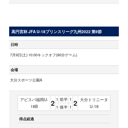
高円宮杯 JFA U-18プリンスリーグ九州2022 第9節
日時
7月9日(土) 10:00キックオフ(90分ゲーム)
会場
大分スポーツ公園A
1
前半
1
アビスパ福岡U-
大分トリニータ
2
2
18B
U-18
1
後半
1
得点経過