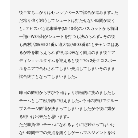
後半立ち上がりはセレッソペースで試合が進みます。た
だ粘り強く対応してシュートは打たせない時間が続く
と、アビスパも池末瞬平(MF10番)のパスカットから前田
一翔(FW34番)がシュートを打つも決められず。その後
も西村活輝(MF24番)、迫大智(MF33番)にもチャンスはあ
るが枠を取らえられず得点出来なく同点のまま後半ア
ディショナルタイムを迎えると後半70+2分クロスボー
ルをニアで合わされてしまい失点してしまいそのまま
試合終了となってしまいました。
昨日の敗戦から学び今日はより積極的に挑めましたし
チームとして献身的に戦えました。今日の敗戦でグルー
プステージ敗退が決まってしまいましたが今後に繋が
る戦いは出来たと思います。
ただ勝負強いチームになれるように絶対やってはいけ
ない時間帯での失点を無くしゲームマネジメントを出