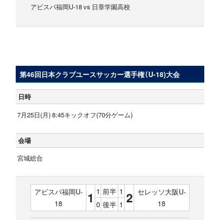
アビスパ福岡U-18 vs 日章学園高校
第46回日本クラブユースサッカー選手権（U-18)大会
日時
7月25日(月) 8:45キックオフ(70分ゲーム)
会場
宮城総合
1
前半
1
アビスパ福岡U-
セレッソ大阪U-
1
2
18
18
0
後半
1