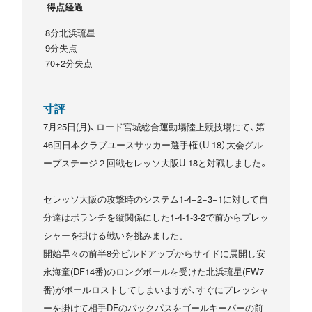
得点経過
8分北浜琉星
9分失点
70+2分失点
寸評
7月25日(月)、ロード宮城総合運動場陸上競技場にて、第
46回日本クラブユースサッカー選手権（U-18）大会グル
ープステージ２回戦セレッソ大阪U-18と対戦しました。
セレッソ大阪の攻撃時のシステム1-4−2−3−1に対して自
分達はボランチを縦関係にした1-4-1-3-2で前からプレッ
シャーを掛ける戦いを挑みました。
開始早々の前半8分ビルドアップからサイドに展開し安
永海童(DF14番)のロングボールを受けた北浜琉星(FW7
番)がボールロストしてしまいますが、すぐにプレッシャ
ーを掛けて相手DFのバックパスをゴールキーパーの前