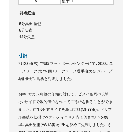
1
後半
1
得点経過
5分高田 聖也
8分失点
48分失点
寸評
7月28日(木)に福岡フットボールセンターにて、2022J ユ
ースリーグ 第 29 回Jリーグユース選手権大会 グループ
J組 サガン鳥栖と対戦しました。
前半、サガン鳥栖の守備に対してアビスパ福岡の攻撃
は、サイドで数的優位を作って主導権を握ることができ
ました。前半5分右サイドを島山大輝(MF38番)がドリブ
ル突破を仕掛けペナルティエリア内で倒されPKを獲
得。高田聖也(FW13番)がPKを決めて先制しました。そ