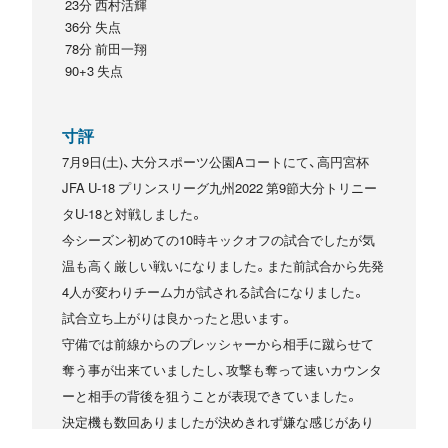
23分 西村活輝
36分 失点
78分 前田一翔
90+3 失点
寸評
7月9日(土)、大分スポーツ公園Aコートにて、高円宮杯
JFA U-18 プリンスリーグ九州2022 第9節大分トリニー
タU-18と対戦しました。
今シーズン初めての10時キックオフの試合でしたが気
温も高く厳しい戦いになりました。また前試合から先発
4人が変わりチーム力が試される試合になりました。
試合立ち上がりは良かったと思います。
守備では前線からのプレッシャーから相手に蹴らせて
奪う事が出来ていましたし、攻撃も奪って速いカウンタ
ーと相手の背後を狙うことが表現できていました。
決定機も数回ありましたが決めきれず嫌な感じがあり
ましたが、クーリングブレイク直後の前半23分西村活輝