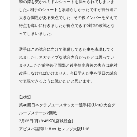
瞬の隙を突かれミドルシュートを決められてしまいま
した。相手のシュートも素晴らしかったですが自分達に
大きな問題がある失点でした。その後メンバーを変えて
得点を奪いに行きましたが得点できず0対2の敗戦とな
ってしまいました。
選手はこの試合に向けて準備してきた事を表現してく
れましたしネガティブな試合内容だったとは思ってい
ません。ただ前半終了間際と後半飲水直後の失点は絶対
改善しなければいけません。今日学んだ事を明日の試合
で表現できるように戦いたいと思います。
【次戦】
第46回日本クラブユースサッカー選手権（U-18）大会グ
ループステージ2回戦
7月25日(月) 8:45KO［宮城総合］
アビスパ福岡U-18 vs セレッソ大阪U-18