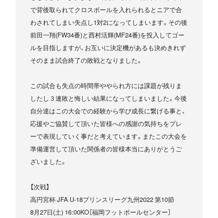
で背後取られてクロスボールを入れられるとニアで合
わされてしまい失点し1対2になってしまいます。その後
前田一翔(FW34番)と西村活輝(MF24番)を投入してゴー
ルを目指しますが、お互いに決定機があるも決めきれず
そのまま試合終了の敗戦となりました。
この試合も失点の時間帯ややられ方には課題が残りま
したし３連敗と悔しい結果になってしまいました。今後
自分達はこの大会での経験から学び成長に繋げる事と、
応援やご協賛して頂いた皆様への感謝の気持ちをプレ
ーで表現していく事だと考えています。またこの大会を
準備運営して頂いた関係者の皆様本当にありがとうご
ざいました。
【次戦】
高円宮杯 JFA U-18プリンスリーグ九州2022 第10節
8月27日(土) 16:00KO［福岡フットボールセンター］