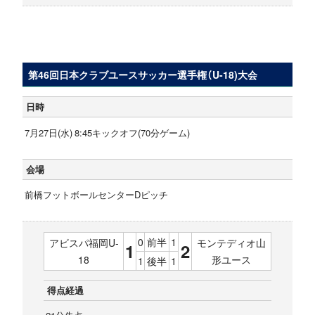
第46回日本クラブユースサッカー選手権（U-18)大会
日時
7月27日(水) 8:45キックオフ(70分ゲーム)
会場
前橋フットボールセンターDピッチ
0
前半
1
アビスパ福岡U-
モンテディオ山
1
2
18
形ユース
1
後半
1
得点経過