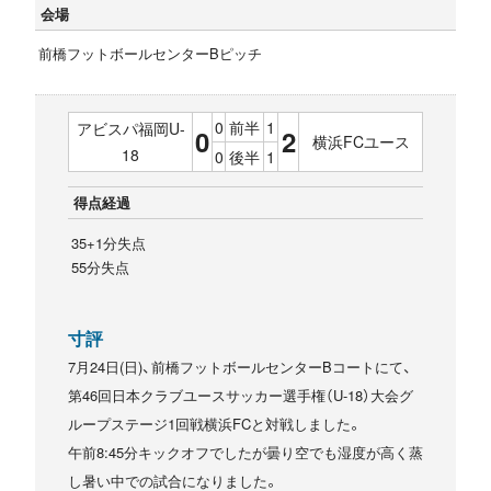
会場
前橋フットボールセンターBピッチ
0
前半
1
アビスパ福岡U-
0
2
横浜FCユース
18
0
後半
1
得点経過
35+1分失点
55分失点
寸評
7月24日(日)、前橋フットボールセンターBコートにて、
第46回日本クラブユースサッカー選手権（U-18）大会グ
ループステージ1回戦横浜FCと対戦しました。
午前8:45分キックオフでしたが曇り空でも湿度が高く蒸
し暑い中での試合になりました。