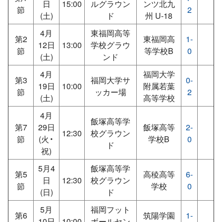
日
15:00
ルグラウン
ンツ北九
節
2
(土)
ド
州 U-18
4月
東福岡高等
第2
東福岡高
1-
12日
13:00
学校グラウ
節
等学校B
0
(土)
ンド
4月
福岡大学
第3
福岡大学サ
0-
19日
10:00
附属若葉
節
ッカー場
2
(土)
高等学校
4月
飯塚高等学
第7
29日
飯塚高等
2-
12:30
校グラウン
節
(火・
学校B
0
ド
祝)
5月4
飯塚高等学
第5
高稜高等
6-
日
12:30
校グラウン
節
学校
0
(日)
ド
5月
福岡フット
第6
筑陽学園
1-
10日
10:00
ボールセン