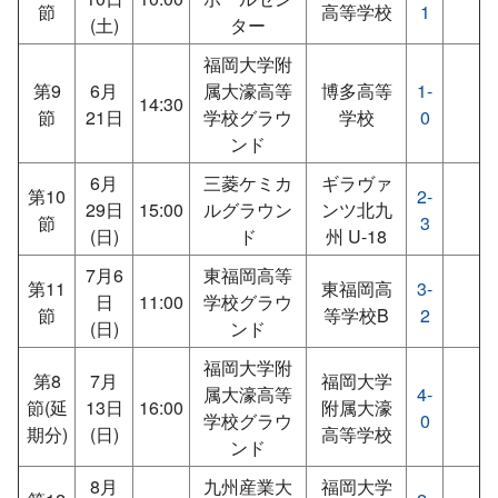
節
高等学校
1
(土)
ター
福岡大学附
第9
6月
属大濠高等
博多高等
1-
14:30
節
21日
学校グラウ
学校
0
ンド
6月
三菱ケミカ
ギラヴァ
第10
2-
29日
15:00
ルグラウン
ンツ北九
節
3
(日)
ド
州 U-18
7月6
東福岡高等
第11
東福岡高
3-
日
11:00
学校グラウ
節
等学校B
2
(日)
ンド
福岡大学附
第8
7月
福岡大学
属大濠高等
4-
節(延
13日
16:00
附属大濠
学校グラウ
0
期分)
(日)
高等学校
ンド
8月
九州産業大
福岡大学