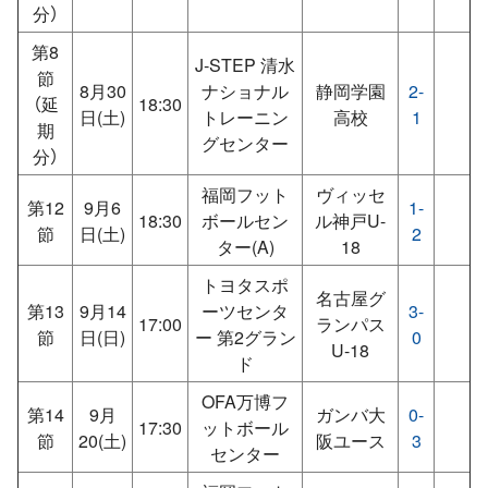
分）
第8
J‐STEP 清水
節
8月30
ナショナル
静岡学園
2-
（延
18:30
日(土)
トレーニン
高校
1
期
グセンター
分）
福岡フット
ヴィッセ
第12
9月6
1-
18:30
ボールセン
ル神戸U-
節
日(土)
2
ター(A)
18
トヨタスポ
名古屋グ
第13
9月14
ーツセンタ
3-
17:00
ランパス
節
日(日)
ー 第2グラン
0
U-18
ド
OFA万博フ
第14
9月
ガンバ大
0-
17:30
ットボール
節
20(土)
阪ユース
3
センター