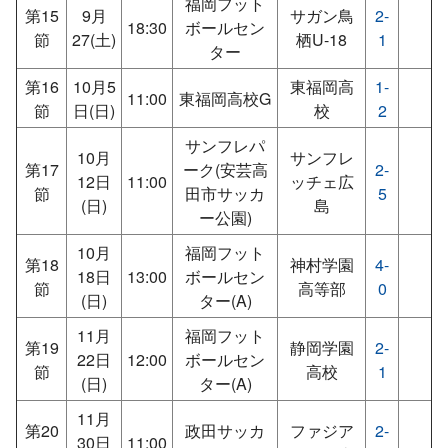
福岡フット
第15
9月
サガン鳥
2-
18:30
ボールセン
節
27(土)
栖U-18
1
ター
第16
10月5
東福岡高
1-
11:00
東福岡高校G
節
日(日)
校
2
サンフレパ
10月
サンフレ
第17
ーク(安芸高
2-
12日
11:00
ッチェ広
節
田市サッカ
5
(日)
島
ー公園)
10月
福岡フット
第18
神村学園
4-
18日
13:00
ボールセン
節
高等部
0
(日)
ター(A)
11月
福岡フット
第19
静岡学園
2-
22日
12:00
ボールセン
節
高校
1
(日)
ター(A)
11月
第20
政田サッカ
ファジア
2-
30日
11:00