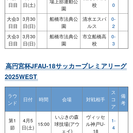
場上部運動公
日目
日(土)
校
0
園
大会3
3月30
船橋市法典公
清水エスパ
0-
日目
日(日)
園
ルス
2
大会3
3月30
船橋市法典公
市立船橋高
0-
日目
日(日)
園
校
3
高円宮杯JFAU-18サッカープレミアリーグ
2025WEST
ス
ラウ
備
日付
時間
会場
対戦相手
コ
ンド
考
ア
いぶきの森
ヴィッセ
第1
4月5
1-
15:00
球技場(アウ
ル神戸U-
節
日(土)
4
ェイ)
18