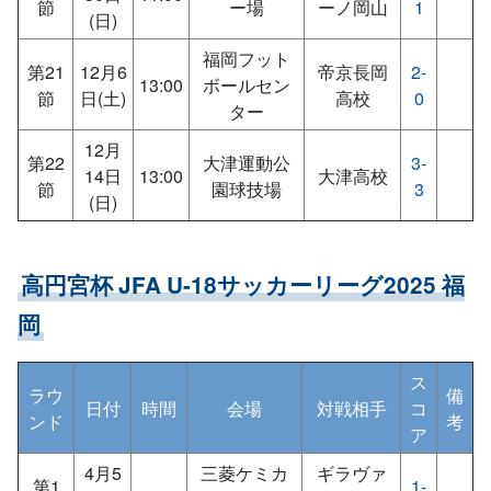
節
ー場
ーノ岡山
1
(日)
福岡フット
第21
12月6
帝京長岡
2-
13:00
ボールセン
節
日(土)
高校
0
ター
12月
第22
大津運動公
3-
14日
13:00
大津高校
節
園球技場
3
(日)
高円宮杯 JFA U-18サッカーリーグ2025 福
岡
ス
ラウ
備
日付
時間
会場
対戦相手
コ
ンド
考
ア
4月5
三菱ケミカ
ギラヴァ
第1
1-