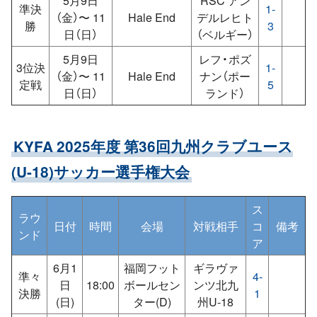
5月9日
RSC アン
準決
1-
（金）〜 11
Hale End
デルレヒト
勝
3
日（日）
（ベルギー）
5月9日
レフ・ポズ
3位決
1-
（金）〜 11
Hale End
ナン（ポー
定戦
5
日（日）
ランド）
KYFA 2025年度 第36回九州クラブユース
(U-18)サッカー選手権大会
ス
ラウ
日付
時間
会場
対戦相手
コ
備考
ンド
ア
6月1
福岡フット
ギラヴァ
準々
4-
日
18:00
ボールセン
ンツ北九
決勝
1
(日)
ター(D)
州U-18