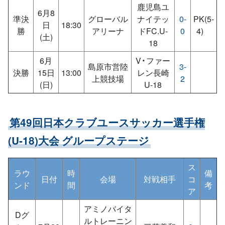
鹿児島ユ
6月8
準決
グローバル
ナイテッ
0-
PK(5-
日
18:30
勝
アリーナ
ドFC.U-
0
4)
(土)
18
6月
V・ファー
島原市営陸
3-
決勝
15日
13:00
レン長崎
上競技場
2
(日)
U-18
第49回日本クラブユースサッカー選手権
(U-18)大会 グループステージ
ス
ラウ
時
備
日付
会場
対戦相手
コ
ンド
間
考
ア
アミノバイタ
Dグ
ルトレーニン