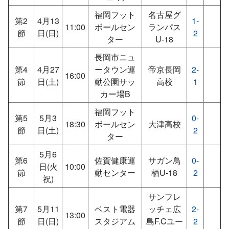
福岡フット
名古屋グ
第2
4月13
1-
11:00
ボールセン
ランパス
節
日(日)
2
ター
U-18
長岡市ニュ
第4
4月27
ータウン運
帝京長岡
2-
16:00
節
日(土)
動公園サッ
高校
1
カー場B
福岡フット
第5
5月3
0-
18:30
ボールセン
大津高校
節
日(土)
2
ター
5月6
第6
佐賀健康運
サガン鳥
0-
日(火
10:00
節
動センター
栖U-18
2
祝)
サンフレ
第7
5月11
ベスト電器
ッチェ広
2-
13:00
節
日(日)
スタジアム
島F.Cユー
2