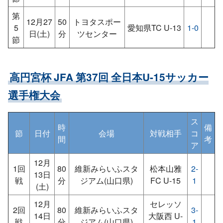
第
12月27
50
トヨタスポー
5
愛知県TC U-13
1-0
日(土)
分
ツセンター
節
高円宮杯 JFA 第37回 全日本U-15サッカー
選手権大会
ス
時
備
節
日付
会場
対戦相手
コ
間
考
ア
12月
1回
80
維新みらいふスタ
松本山雅
2-
13日
戦
分
ジアム(山口県)
FC U-15
1
(土)
12月
セレッソ
2回
80
維新みらいふスタ
3-
14日
大阪西 U-
戦
分
ジアム(山口県)
1