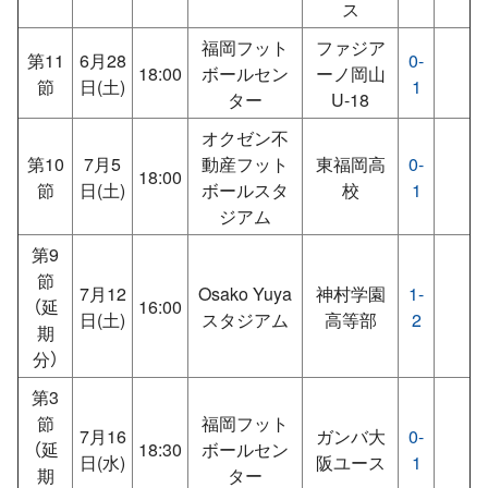
ス
福岡フット
ファジア
第11
6月28
0-
18:00
ボールセン
ーノ岡山
節
日(土)
1
ター
U-18
オクゼン不
第10
7月5
動産フット
東福岡高
0-
18:00
節
日(土)
ボールスタ
校
1
ジアム
第9
節
7月12
Osako Yuya
神村学園
1-
（延
16:00
日(土)
スタジアム
高等部
2
期
分）
第3
節
福岡フット
7月16
ガンバ大
0-
（延
18:30
ボールセン
日(水)
阪ユース
1
期
ター