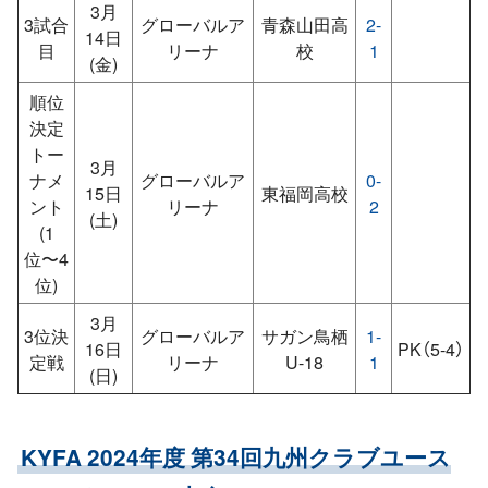
3月
3試合
グローバルア
青森山田高
2-
14日
目
リーナ
校
1
(金)
順位
決定
トー
3月
ナメ
グローバルア
0-
15日
東福岡高校
ント
リーナ
2
(土)
(1
位〜4
位)
3月
3位決
グローバルア
サガン鳥栖
1-
16日
PK（5-4）
定戦
リーナ
U-18
1
(日)
KYFA 2024年度 第34回九州クラブユース