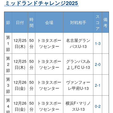
ミッドランドチャレンジ2025
ス
時
備
節
日付
会場
対戦相手
コ
間
考
ア
第
12月25
50
トヨタスポー
名古屋グラン
1
1-3
日(木)
分
ツセンター
パスU-13
節
第
12月25
50
トヨタスポー
グランパスみ
2
2-0
日(木)
分
ツセンター
よしFC U-13
節
第
12月26
50
トヨタスポー
ヴァンフォー
3
2-1
日(金)
分
ツセンター
レ甲府U-13
節
第
12月26
50
トヨタスポー
横浜F・マリノ
4
0-2
日(金)
分
ツセンター
スU-13
節