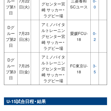
ルー
7月22
三菱養和
0-
グセンター宮
プ第1
日(火)
SCユース
0
崎 サッカー・
日
ラグビー場
アミノバイタ
Dグ
ルトレーニン
ルー
7月23
愛媛FCU-
0-
グセンター宮
プ第2
日(水)
18
2
崎 サッカー・
日
ラグビー場
アミノバイタ
Dグ
ルトレーニン
ルー
7月25
FC東京U-
3-
グセンター宮
プ第3
日(金)
18
5
崎 サッカー・
日
ラグビー場
U-15試合日程・結果