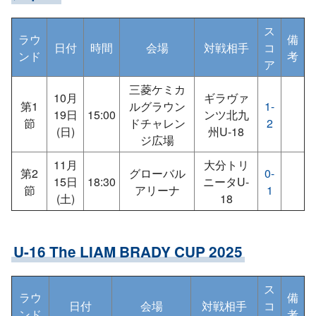
ス
ラウ
備
日付
時間
会場
対戦相手
コ
ンド
考
ア
三菱ケミカ
10月
ギラヴァ
第1
ルグラウン
1-
19日
15:00
ンツ北九
節
ドチャレン
2
(日)
州U-18
ジ広場
11月
大分トリ
第2
グローバル
0-
15日
18:30
ニータU-
節
アリーナ
1
(土)
18
U-16 The LIAM BRADY CUP 2025
ス
ラウ
備
日付
会場
対戦相手
コ
ンド
考