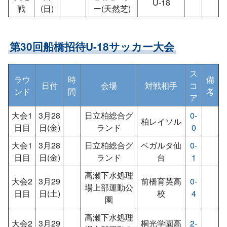
U-18
戦
(日)
ー(天然芝)
第30回船橋招待U-18サッカー大会
ス
ラウ
時
備
日付
会場
対戦相手
コ
ンド
間
考
ア
大会1
3月28
日立柏総合グ
0-
柏レイソル
日目
日(金)
ランド
0
大会1
3月28
日立柏総合グ
ベガルタ仙
0-
日目
日(金)
ランド
台
1
高瀬下水処理
大会2
3月29
前橋育英高
0-
場上部運動公
日目
日(土)
校
4
園
高瀬下水処理
大会2
3月29
桐光学園高
2-