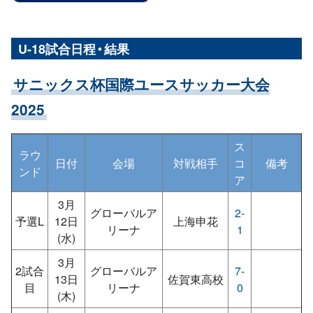
U-18試合日程・結果
サニックス杯国際ユースサッカー大会
2025
ス
ラウ
日付
会場
対戦相手
コ
備考
ンド
ア
3月
グローバルア
2-
予選L
12日
上海申花
リーナ
1
(水)
3月
2試合
グローバルア
7-
13日
佐賀東高校
目
リーナ
0
(木)