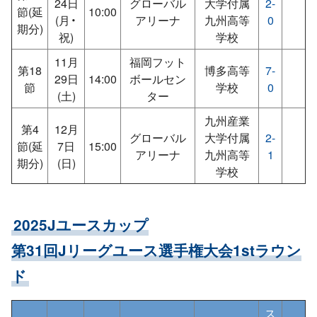
24日
グローバル
大学付属
2-
節(延
10:00
(月・
アリーナ
九州高等
0
期分)
祝)
学校
11月
福岡フット
第18
博多高等
7-
29日
14:00
ボールセン
節
学校
0
(土)
ター
九州産業
第4
12月
グローバル
大学付属
2-
節(延
7日
15:00
アリーナ
九州高等
1
期分)
(日)
学校
2025Jユースカップ
第31回Jリーグユース選手権大会1stラウン
ド
ス