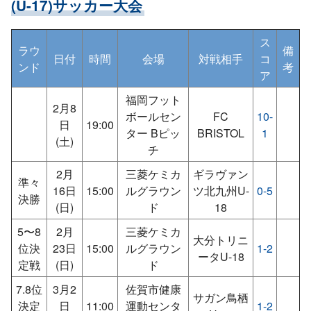
(U-17)サッカー大会
ス
ラウ
備
日付
時間
会場
対戦相手
コ
ンド
考
ア
福岡フット
2月8
ボールセン
FC
10-
日
19:00
ター Bピッ
BRISTOL
1
(土)
チ
2月
三菱ケミカ
ギラヴァン
準々
16日
15:00
ルグラウン
ツ北九州U-
0-5
決勝
(日)
ド
18
5〜8
2月
三菱ケミカ
大分トリニ
位決
23日
15:00
ルグラウン
1-2
ータU-18
定戦
(日)
ド
7.8位
3月2
佐賀市健康
サガン鳥栖
決定
日
11:00
運動センタ
1-2