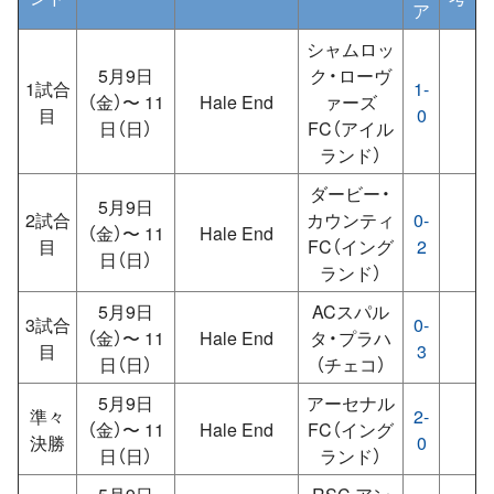
ア
シャムロッ
5月9日
ク・ローヴ
1試合
1-
（金）〜 11
Hale End
ァーズ
目
0
日（日）
FC（アイル
ランド）
ダービー・
5月9日
2試合
カウンティ
0-
（金）〜 11
Hale End
目
FC（イング
2
日（日）
ランド）
5月9日
ACスパル
3試合
0-
（金）〜 11
Hale End
タ・プラハ
目
3
日（日）
（チェコ）
5月9日
アーセナル
準々
2-
（金）〜 11
Hale End
FC（イング
決勝
0
日（日）
ランド）