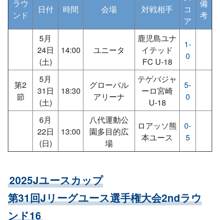
ラウ
備
日付
時間
会場
対戦相手
コ
ンド
考
ア
5月
鹿児島ユナ
1-
24日
14:00
ユニータ
イテッド
0
(土)
FC U-18
5月
テゲバジャ
第2
グローバル
5-
31日
18:30
ーロ宮崎
節
アリーナ
0
(土)
U-18
6月
八代運動公
ロアッソ熊
0-
22日
13:00
園多目的広
本ユース
5
(日)
場
2025Jユースカップ
第31回Jリーグユース選手権大会2ndラウ
ンド16