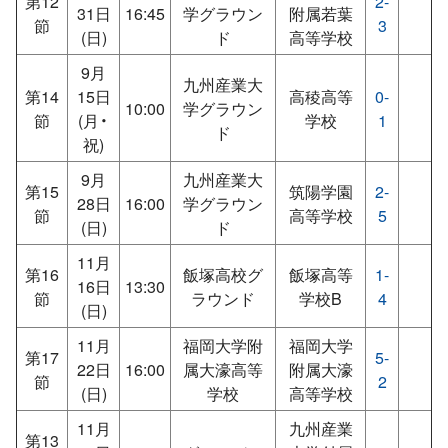
第12
2-
31日
16:45
学グラウン
附属若葉
節
3
(日)
ド
高等学校
9月
九州産業大
第14
15日
高稜高等
0-
10:00
学グラウン
節
(月・
学校
1
ド
祝)
9月
九州産業大
第15
筑陽学園
2-
28日
16:00
学グラウン
節
高等学校
5
(日)
ド
11月
第16
飯塚高校グ
飯塚高等
1-
16日
13:30
節
ラウンド
学校B
4
(日)
11月
福岡大学附
福岡大学
第17
5-
22日
16:00
属大濠高等
附属大濠
節
2
(日)
学校
高等学校
11月
九州産業
第13