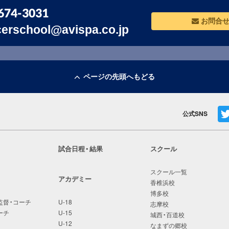
674-3031
お問合
erschool@avispa.co.jp
ページの先頭へもどる
公式SNS
試合日程・結果
スクール
スクール一覧
アカデミー
香椎浜校
博多校
監督・コーチ
U-18
志摩校
ーチ
U-15
城西・百道校
U-12
なまずの郷校