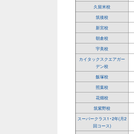
久留米校
筑後校
新宮校
朝倉校
宇美校
カイタックスクエアガー
デン校
飯塚校
照葉校
花畑校
筑紫野校
スーパークラス1・2年(月2
回コース)