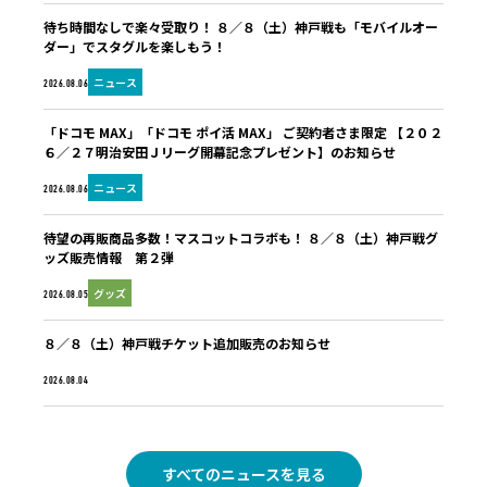
待ち時間なしで楽々受取り！ ８／８（土）神戸戦も「モバイルオー
ダー」でスタグルを楽しもう！
ニュース
2026.08.06
「ドコモ MAX」「ドコモ ポイ活 MAX」 ご契約者さま限定 【２０２
６／２７明治安田Ｊリーグ開幕記念プレゼント】のお知らせ
ニュース
2026.08.06
待望の再販商品多数！マスコットコラボも！ ８／８（土）神戸戦グ
ッズ販売情報 第２弾
グッズ
2026.08.05
８／８（土）神戸戦チケット追加販売のお知らせ
未分類
2026.08.04
すべてのニュースを見る