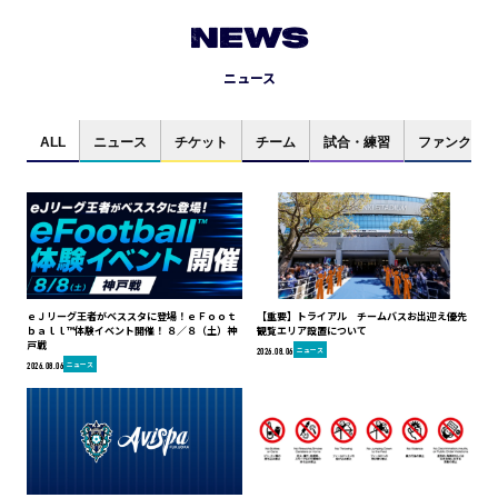
NEWS
ニュース
ALL
ニュース
チケット
チーム
試合・練習
ファンクラブ
ｅＪリーグ王者がベススタに登場！ｅＦｏｏｔ
【重要】トライアル チームバスお出迎え優先
ｂａｌｌ™体験イベント開催！ ８／８（土）神
観覧エリア設置について
戸戦
ニュース
2026.08.06
ニュース
2026.08.06