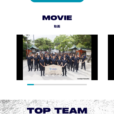
MOVIE
動画
TOP TEAM