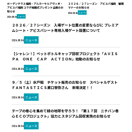
ガーデンテラス福岡・アルカーサルアヴィオ・
２０２６／２７シーズン アビスパ福岡 観戦
アビスパ福岡 コラボ結婚式プレゼント企画のお
マナーのお知らせ
知らせ
ニュース
2026.08.06
ニュース
2026.08.06
２０２６／２７シーズン 入場ゲート位置の変更ならびに プレミア
ムシート・アビスパシート専用入場ゲート設置について
ニュース
2026.08.06
【シャレン！】ペットボトルキャップ回収プロジェクト「ＡＶＩＳ
ＰＡ ＯＮＥ ＣＡＰ ＡＣＴＩＯＮ」始動のお知らせ
ニュース
2026.08.06
９／５（土）水戸戦 チケット販売のお知らせ スペシャルゲスト
ＦＡＮＴＡＳＴＩＣＳ瀬口黎弥さん 来場決定！！
ニュース
2026.08.06
テープの巻心を集めて緑の地球を守ろう！ 「第１７回 ニチバン巻
心ＥＣＯプロジェクト」協力とスタジアム回収実施のお知らせ
ニュース
2026.08.06