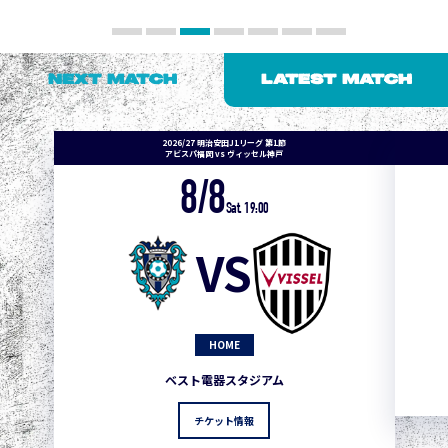
NEXT MATCH
LATEST MATCH
2026/27 明治安田J1リーグ 第1節
アビスパ福岡 vs ヴィッセル神戸
8/8
Sat. 19:00
VS
HOME
ベスト電器スタジアム
チケット情報