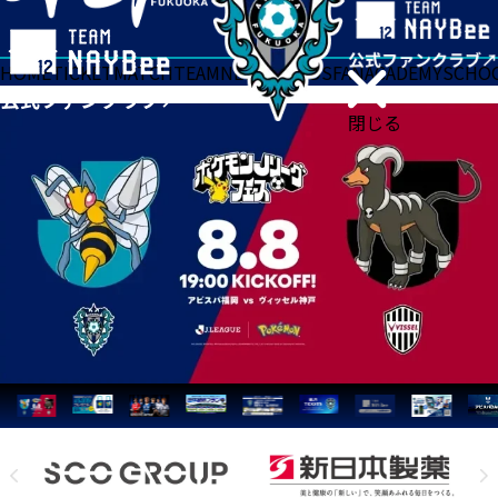
HOME
TICKET
MATCH
TEAM
NEWS
GOODS
FAN
ACADEMY
SCHO
閉じる