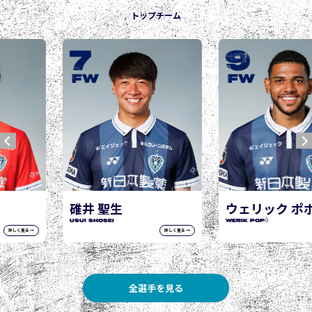
トップチーム
9
10
城後 寿
JOGO Hisashi
FW
FW
ウェリック ポポ
WERIK POPÓ
詳しく見る →
詳しく見る →
全選手を見る