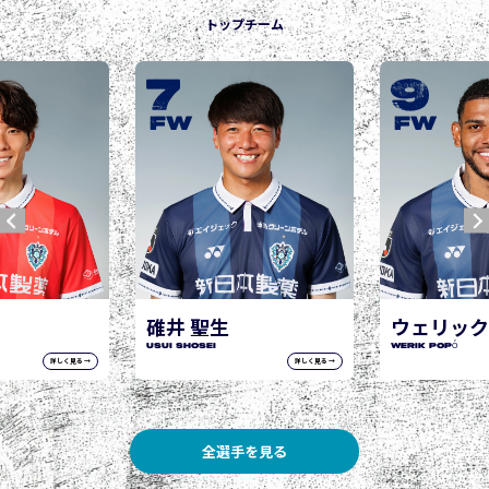
トップチーム
7
9
FW
FW
碓井 聖生
ウェリック
USUI Shosei
WERIK POPÓ
詳しく見る →
詳しく見る →
全選手を見る