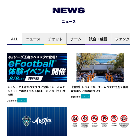
NEWS
ニュース
ALL
ニュース
チケット
チーム
試合・練習
ファンクラブ
ｅＪリーグ王者がベススタに登場！ｅＦｏｏｔ
【重要】トライアル チームバスお出迎え優先
ｂａｌｌ™体験イベント開催！ ８／８（土）神
観覧エリア設置について
戸戦
ニュース
2026.08.06
ニュース
2026.08.06