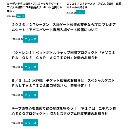
ガーデンテラス福岡・アルカーサルアヴィオ・
２０２６／２７シーズン アビスパ福岡 観戦
アビスパ福岡 コラボ結婚式プレゼント企画のお
マナーのお知らせ
知らせ
ニュース
2026.08.06
ニュース
2026.08.06
２０２６／２７シーズン 入場ゲート位置の変更ならびに プレミア
ムシート・アビスパシート専用入場ゲート設置について
ニュース
2026.08.06
【シャレン！】ペットボトルキャップ回収プロジェクト「ＡＶＩＳ
ＰＡ ＯＮＥ ＣＡＰ ＡＣＴＩＯＮ」始動のお知らせ
ニュース
2026.08.06
９／５（土）水戸戦 チケット販売のお知らせ スペシャルゲスト
ＦＡＮＴＡＳＴＩＣＳ瀬口黎弥さん 来場決定！！
ニュース
2026.08.06
テープの巻心を集めて緑の地球を守ろう！ 「第１７回 ニチバン巻
心ＥＣＯプロジェクト」協力とスタジアム回収実施のお知らせ
ニュース
2026.08.06