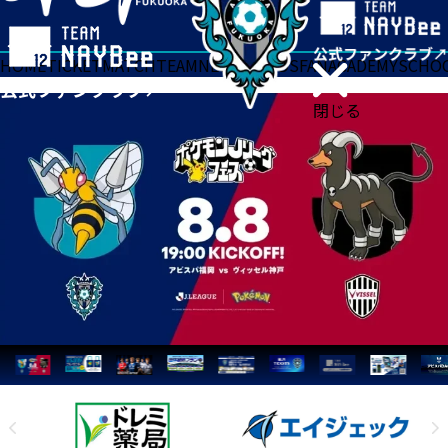
HOME
TICKET
MATCH
TEAM
NEWS
GOODS
FAN
ACADEMY
SCHO
閉じる