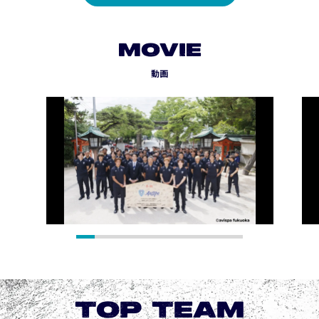
MOVIE
動画
TOP TEAM