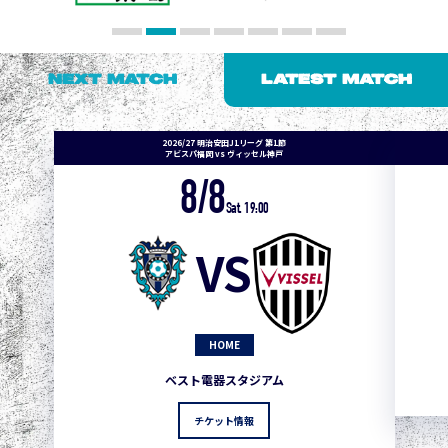
NEXT MATCH
LATEST MATCH
2026/27 明治安田J1リーグ 第1節
アビスパ福岡 vs ヴィッセル神戸
8/8
Sat. 19:00
VS
HOME
ベスト電器スタジアム
チケット情報