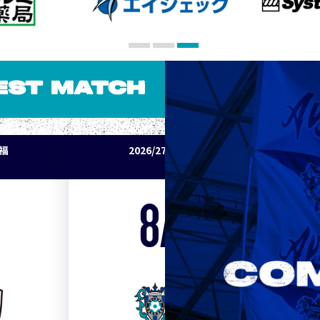
EST MATCH
パ福
2026/27明治安田J1リーグ アビスパ福
岡 vs セレッソ大阪
8/15
Sat. 19:00
VS