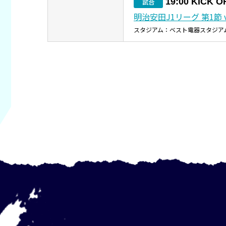
19:00 KICK O
試合
明治安田J1リーグ 第1節 
スタジアム：ベスト電器スタジア