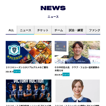
NEWS
ニュース
ALL
ニュース
チケット
チーム
試合・練習
ファンクラブ
２０２６シーズンスタジアムグルメのご案内
ＯＢ中村北斗氏 クラブ・フェロー契約更新の
お知らせ
ニュース
2026.08.07
ニュース
2026.08.07
２０２６／２７明治安田Ｊ１リーグ アビスパ福
２０２６／２７シーズンも続投!! アビスパ福岡