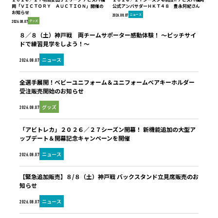
岡「ＶＩＣＴＯＲＹ ＡＵＣＴＩＯＮ」開催の
公式アンバサダーＨＫＴ４８ 豊永阿紀さん
お知らせ
ニュース
2026.08.07
グッズ
2026.08.07
８／８（土）神戸戦 両チームサポーター感動体験！ ～ピッチサイ
ドで練習見学をしよう！～
ニュース
2026.08.07
全選手展開！ベビーユニフォーム＆ユニフォームベアキーホルダー
受注販売開始のお知らせ
グッズ
2026.08.07
「アビトレカ」２０２６／２７シーズン開幕！ 新機能追加の大型ア
ップデート＆開幕記念キャンペーンを開催
ニュース
2026.08.07
【緊急追加販売】８/８（土）神戸戦 バックスタンド立見席販売のお
知らせ
ニュース
2026.08.07