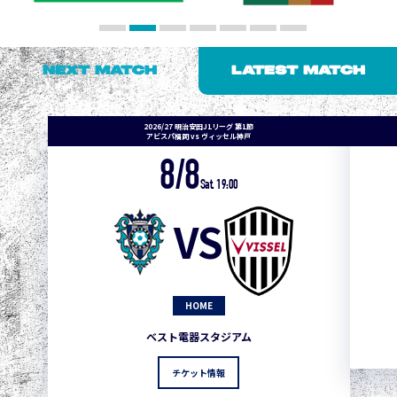
NEXT MATCH
LATEST MATCH
2026/27 明治安田J1リーグ 第1節
アビスパ福岡 vs ヴィッセル神戸
8/8
Sat. 19:00
VS
HOME
ベスト電器スタジアム
チケット情報