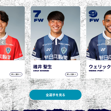
9
10
城後 寿
JOGO Hisashi
FW
FW
ウェリック ポポ
WERIK POPÓ
詳しく見る →
詳しく見る →
全選手を見る