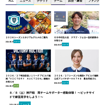
ALL
ニュース
チケット
チーム
試合・練習
ファンクラブ
２０２６シーズンスタジアムグルメのご案内
ＯＢ中村北斗氏 クラブ・フェロー契約更新の
お知らせ
ニュース
2026.08.07
ニュース
2026.08.07
２０２６／２７明治安田Ｊ１リーグ アビスパ福
２０２６／２７シーズンも続投!! アビスパ福岡
岡「ＶＩＣＴＯＲＹ ＡＵＣＴＩＯＮ」開催の
公式アンバサダーＨＫＴ４８ 豊永阿紀さん
お知らせ
ニュース
2026.08.07
グッズ
2026.08.07
８／８（土）神戸戦 両チームサポーター感動体験！ ～ピッチサイ
ドで練習見学をしよう！～
ニュース
2026.08.07