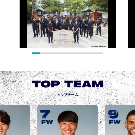
TOP TEAM
トップチーム
9
10
城後 寿
JOGO Hisashi
FW
FW