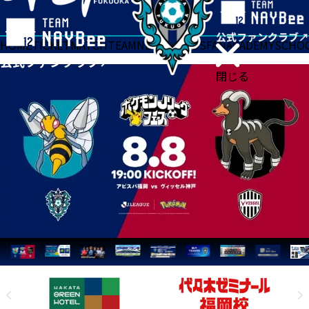
HOME
TICKET
MATCH
TEAM
NEWS
GOODS
FAN
ACADEMY
SCHO
閉じる