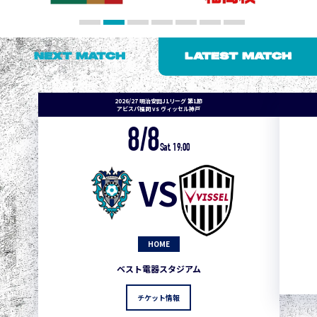
NEXT MATCH
LATEST MATCH
2026/27 明治安田J1リーグ 第1節
アビスパ福岡 vs ヴィッセル神戸
8/8
Sat. 19:00
VS
HOME
ベスト電器スタジアム
チケット情報