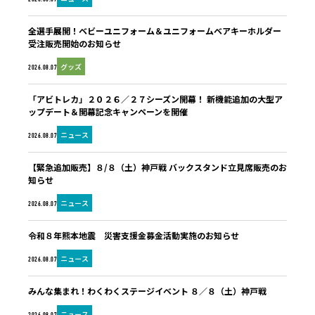
全選手展開！ベビーユニフォーム＆ユニフォームベアキーホルダー
受注販売開始のお知らせ
グッズ
2026.08.07
「アビトレカ」２０２６／２７シーズン開幕！ 新機能追加の大型ア
ップデート＆開幕記念キャンペーンを開催
ニュース
2026.08.07
【緊急追加販売】８/８（土）神戸戦 バックスタンド立見席販売のお
知らせ
ニュース
2026.08.07
令和８年熊本地震 災害支援金募金活動実施のお知らせ
ニュース
2026.08.07
みんな集まれ！わくわくステージイベント ８／８（土）神戸戦
ニュース