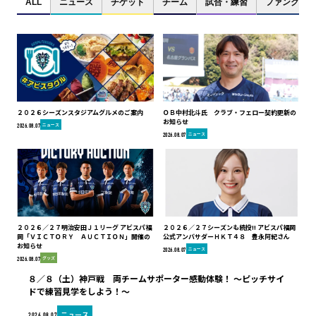
ALL
ニュース
チケット
チーム
試合・練習
ファンクラブ
２０２６シーズンスタジアムグルメのご案内
ＯＢ中村北斗氏 クラブ・フェロー契約更新の
お知らせ
ニュース
2026.08.07
ニュース
2026.08.07
２０２６／２７明治安田Ｊ１リーグ アビスパ福
２０２６／２７シーズンも続投!! アビスパ福岡
岡「ＶＩＣＴＯＲＹ ＡＵＣＴＩＯＮ」開催の
公式アンバサダーＨＫＴ４８ 豊永阿紀さん
お知らせ
ニュース
2026.08.07
グッズ
2026.08.07
８／８（土）神戸戦 両チームサポーター感動体験！ ～ピッチサイ
ドで練習見学をしよう！～
ニュース
2026.08.07