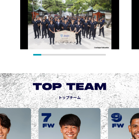
TOP TEAM
トップチーム
9
10
城後 寿
JOGO Hisashi
FW
FW