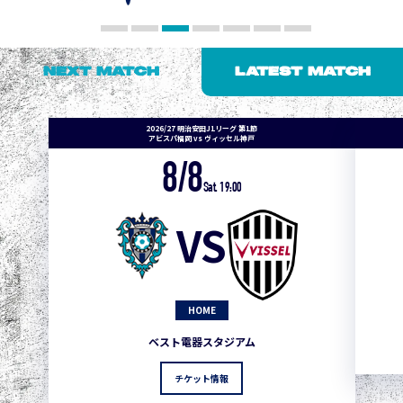
NEXT MATCH
LATEST MATCH
2026/27 明治安田J1リーグ 第1節
アビスパ福岡 vs ヴィッセル神戸
8/8
Sat. 19:00
VS
HOME
ベスト電器スタジアム
チケット情報