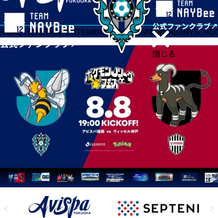
HOME
TICKET
MATCH
TEAM
NEWS
GOODS
FAN
ACADEMY
SCHO
閉じる