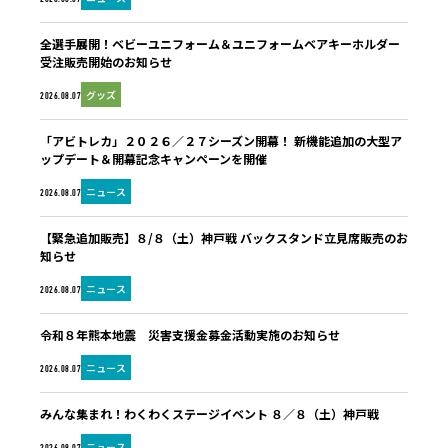
全選手展開！ベビーユニフォーム＆ユニフォームベアキーホルダー
受注販売開始のお知らせ
グッズ
2026.08.07
「アビトレカ」２０２６／２７シーズン開幕！ 新機能追加の大型ア
ップデート＆開幕記念キャンペーンを開催
ニュース
2026.08.07
【緊急追加販売】８/８（土）神戸戦 バックスタンド立見席販売のお
知らせ
ニュース
2026.08.07
令和８年熊本地震 災害支援金募金活動実施のお知らせ
ニュース
2026.08.07
みんな集まれ！わくわくステージイベント ８／８（土）神戸戦
ニュース