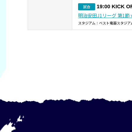
19:00 KICK O
試合
明治安田J1リーグ 第1節 
スタジアム：ベスト電器スタジア