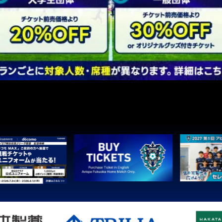
1
町田
2
広島
3
鹿島
3
Ｇ大阪
5
柏