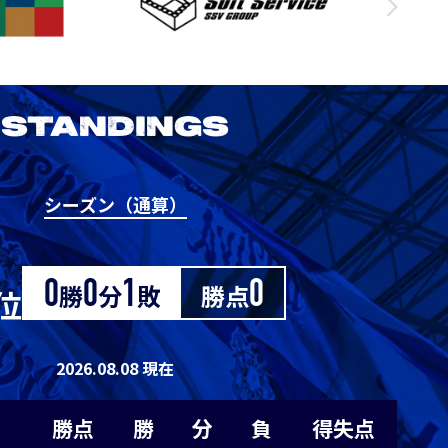
3
1
0
0
1
3
1
0
0
1
STANDINGS
3
1
0
0
1
シーズン（通算）
2026/27明治安田J1リーグ 鹿島アント
0
0
0
1
-1
ラーズ vs アビスパ福岡
M
0
0
0
1
-1
0
勝
0
分
1
敗
勝点
0
位
8/22
Sat. 18:00
0
0
0
1
-1
2026.08.08 現在
VS
0
0
0
1
-1
勝点
勝
分
負
得失点