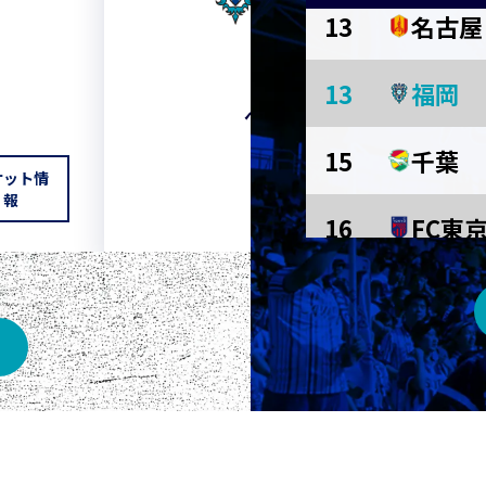
13
名古屋
HOME
13
福岡
ベスト電器スタジアム
15
千葉
ケット情
チケット情報
報
16
FC東
東京Ｖ
川崎Ｆ
京都