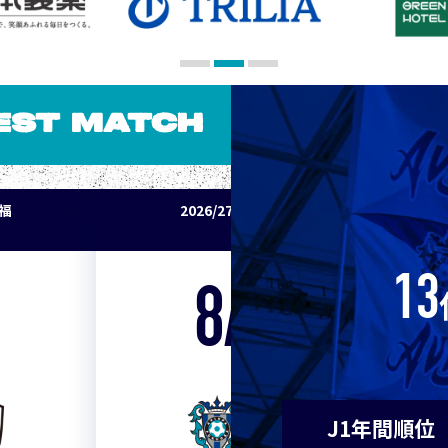
5
Ｃ大阪
7
清水
EST MATCH
7
神戸
パ福
2026/27明治安田J1リーグ アビスパ福
9
浦和
岡 vs セレッソ大阪
9
横浜F
13
8/15
Sat. 19:00
11
水戸
VS
11
岡山
J1年間順位