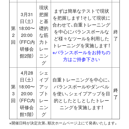
現状
まずは簡単なテストで現状
3月31
把握
を把握します！そして現状に
日（土）
と基
合わせて、自重トレーニング
第
18:00〜
礎的
を中心にバランスボールな
終
2
20:00
な筋
ど様々なツールを利用した
了
回
（FFC内
力ト
トレーニングを実施します！
研修会
レー
※バランスボールをお持ちの
館2階）
ニン
方はご持参下さい
グ
4月28
シェ
日（土）
イプ
自重トレーニングを中心に、
第
18:00〜
アッ
バランスボールやダンベル
終
3
20:00
プト
を使い、シェイプアップを目
了
回
（FFC内
レー
的としたとしとしたトレー
研修会
ニン
ニングを実施します！
館1階）
グ
※開催日時が決定次第、順次ホームページ上にて発表いたします。