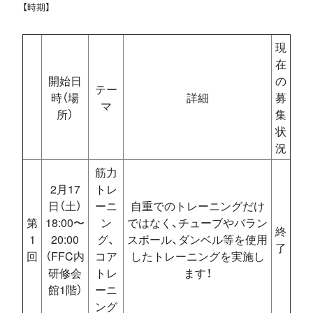
【時期】
現
在
開始日
の
テー
時（場
詳細
募
マ
所）
集
状
況
筋力
2月17
トレ
日（土）
ーニ
自重でのトレーニングだけ
第
18:00〜
ン
ではなく、チューブやバラン
終
1
20:00
グ、
スボール、ダンベル等を使用
了
回
（FFC内
コア
したトレーニングを実施し
研修会
トレ
ます！
館1階）
ーニ
ング