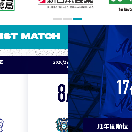
10
東京Ｖ
10
川崎Ｆ
EST MATCH
12
浦和
パ福
2026/27明治安田J1リーグ 鹿島アント
12
横浜F
ラーズ vs アビスパ福岡
17
14
水戸
8/22
Sat. 18:00
14
京都
VS
14
岡山
J1年間順位