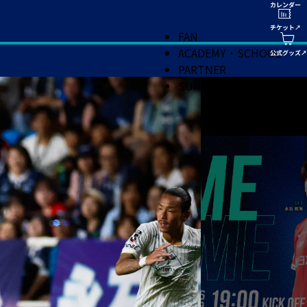
FAN
ACADEMY・SCHOOL
PARTNER
SUPPORT
3
1
0
0
4
3
1
0
0
3