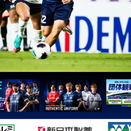
3
鹿島
3
Ｇ大阪
5
柏
5
Ｃ大阪
5
長崎
8
清水
8
神戸