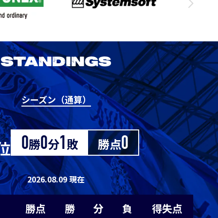
1
0
1
0
0
1
0
1
0
0
STANDINGS
0
0
0
1
-1
シーズン（通算）
2026/27明治安田J1リーグ 京都サンガ
M
0
0
0
1
-1
F.C. vs アビスパ福岡
0
0
0
1
-1
0
勝
0
分
1
敗
勝点
0
位
8/29
Sat. 19:00
0
0
0
1
-1
2026.08.09 現在
VS
0
0
0
1
-1
勝点
勝
分
負
得失点