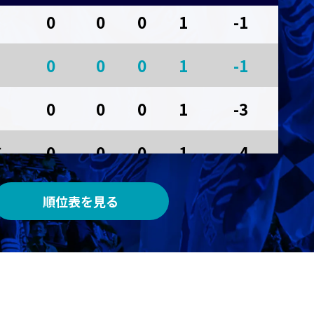
0
0
0
1
-1
AWAY
0
0
0
1
-1
サンガスタジアム by ＫＹＯＣＥＲＡ
0
0
0
1
-3
京
0
0
0
1
-4
順位表を見る