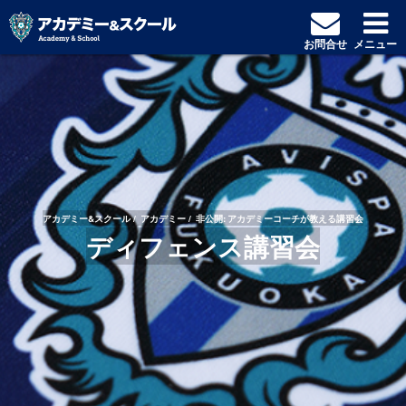
お問合せ
メニュー
アカデミー&スクール
アカデミー
非公開: アカデミーコーチが教える講習会
ディフェンス講習会