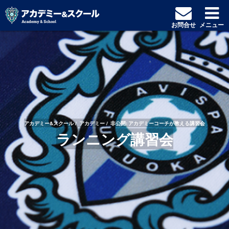
お問合せ
メニュー
アカデミー&スクール
アカデミー
非公開: アカデミーコーチが教える講習会
ランニング講習会