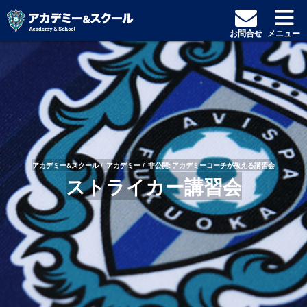
お問合せ
メニュー
アカデミー&スクール
アカデミー
非公開: アカデミーコーチが教える講習会
ストライカー講習会