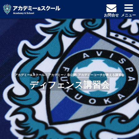
お問合せ
メニュー
アカデミー&スクール
アカデミー
非公開: アカデミーコーチが教える講習会
ディフェンス講習会