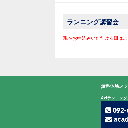
ランニング講習会
現在お申込みいただける回はご
無料体験スク
Aviランニン
092-
acad