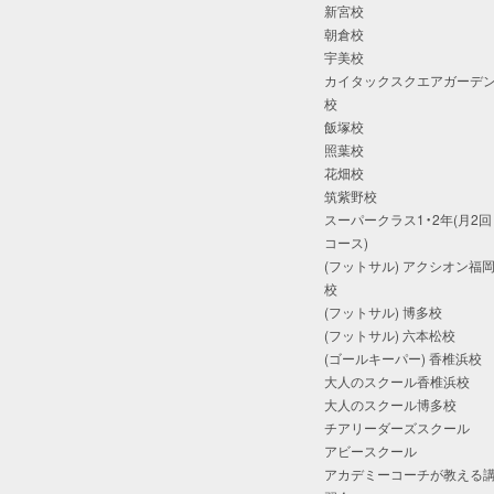
新宮校
朝倉校
宇美校
カイタックスクエアガーデ
校
飯塚校
照葉校
花畑校
筑紫野校
スーパークラス1・2年(月2回
コース)
(フットサル) アクシオン福
校
(フットサル) 博多校
(フットサル) 六本松校
(ゴールキーパー) 香椎浜校
大人のスクール香椎浜校
大人のスクール博多校
チアリーダーズスクール
アビースクール
アカデミーコーチが教える