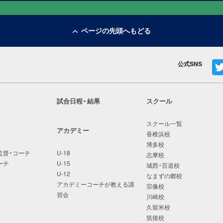
ページの先頭へもどる
公式SNS
試合日程・結果
スクール
スクール一覧
アカデミー
香椎浜校
博多校
監督・コーチ
U-18
志摩校
ーチ
U-15
城西・百道校
U-12
なまずの郷校
アカデミーコーチが教える講
宗像校
習会
川崎校
久留米校
筑後校