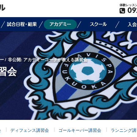
体験レッス
09
ー
非公開: アカデミーコーチが教える講習会
習会
会
ディフェンス講習会
ゴールキーパー講習会
ランニング講