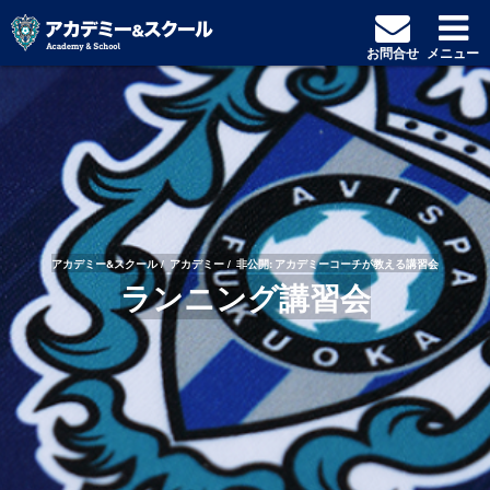
お問合せ
メニュー
アカデミー&スクール
アカデミー
非公開: アカデミーコーチが教える講習会
ランニング講習会