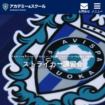
お問合せ
メニュー
アカデミー&スクール
アカデミー
非公開: アカデミーコーチが教える講習会
ストライカー講習会