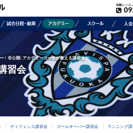
体験レッス
09
ー
非公開: アカデミーコーチが教える講習会
講習会
会
ディフェンス講習会
ゴールキーパー講習会
ランニング講