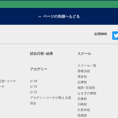
ページの先頭へもどる
公式SNS
試合日程・結果
スクール
スクール一覧
アカデミー
香椎浜校
博多校
監督・コーチ
U-18
志摩校
ーチ
U-15
城西・百道校
U-12
なまずの郷校
アカデミーコーチが教える講
宗像校
習会
川崎校
久留米校
筑後校