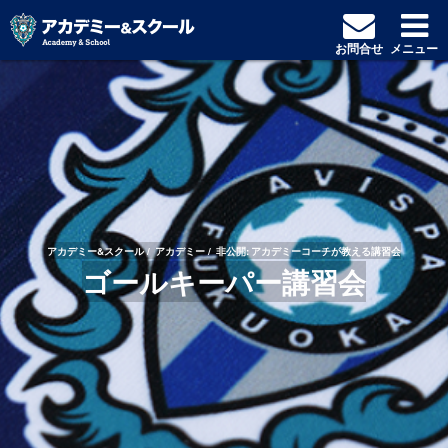
お問合せ
メニュー
アカデミー&スクール
アカデミー
非公開: アカデミーコーチが教える講習会
ゴールキーパー講習会