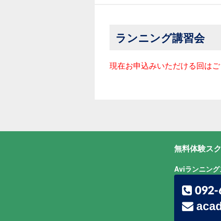
ランニング講習会
現在お申込みいただける回はご
無料体験スク
Aviランニン
092-
acad