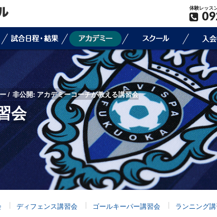
体験レッス
09
ー
非公開: アカデミーコーチが教える講習会
習会
会
ディフェンス講習会
ゴールキーパー講習会
ランニング講