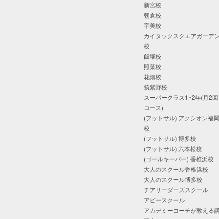
新宮校
朝倉校
宇美校
カイタックスクエアガーデ
校
飯塚校
照葉校
花畑校
筑紫野校
スーパークラス1・2年(月2回
コース)
(フットサル) アクシオン福
校
(フットサル) 博多校
(フットサル) 六本松校
(ゴールキーパー) 香椎浜校
大人のスクール香椎浜校
大人のスクール博多校
チアリーダーズスクール
アビースクール
アカデミーコーチが教える