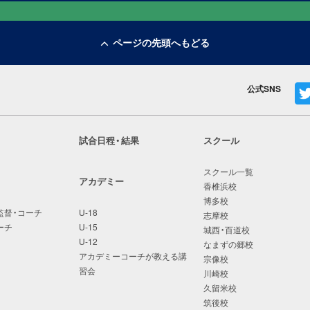
ページの先頭へもどる
公式SNS
試合日程・結果
スクール
スクール一覧
アカデミー
香椎浜校
博多校
監督・コーチ
U-18
志摩校
ーチ
U-15
城西・百道校
U-12
なまずの郷校
アカデミーコーチが教える講
宗像校
習会
川崎校
久留米校
筑後校