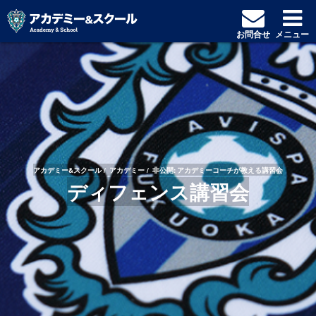
お問合せ
メニュー
アカデミー&スクール
アカデミー
非公開: アカデミーコーチが教える講習会
ディフェンス講習会