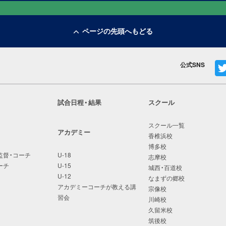
ページの先頭へもどる
公式SNS
試合日程・結果
スクール
スクール一覧
アカデミー
香椎浜校
博多校
監督・コーチ
U-18
志摩校
ーチ
U-15
城西・百道校
U-12
なまずの郷校
アカデミーコーチが教える講
宗像校
習会
川崎校
久留米校
筑後校