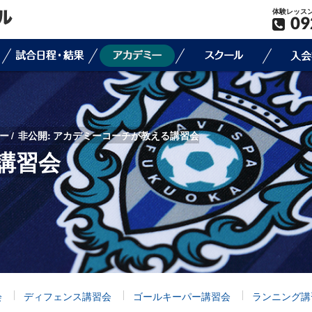
体験レッス
09
ー
非公開: アカデミーコーチが教える講習会
講習会
会
ディフェンス講習会
ゴールキーパー講習会
ランニング講