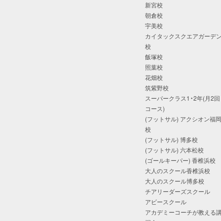
新宮校
朝倉校
宇美校
カイタックスクエアガーデ
校
飯塚校
照葉校
花畑校
筑紫野校
スーパークラス1・2年(月2回
コース)
(フットサル) アクシオン福
校
(フットサル) 博多校
(フットサル) 六本松校
(ゴールキーパー) 香椎浜校
大人のスクール香椎浜校
大人のスクール博多校
チアリーダーズスクール
アビースクール
アカデミーコーチが教える