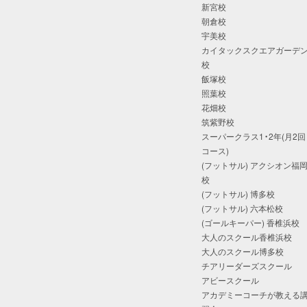
新宮校
朝倉校
宇美校
カイタックスクエアガーデ
校
飯塚校
照葉校
花畑校
筑紫野校
スーパークラス1・2年(月2回
コース)
(フットサル) アクシオン福
校
(フットサル) 博多校
(フットサル) 六本松校
(ゴールキーパー) 香椎浜校
大人のスクール香椎浜校
大人のスクール博多校
チアリーダーズスクール
アビースクール
アカデミーコーチが教える