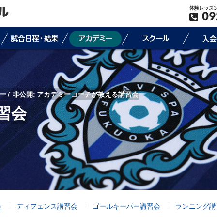
体験レッス
09
ー
非公開: アカデミーコーチが教える講習会
習会
会
ディフェンス講習会
ゴールキーパー講習会
ランニング講