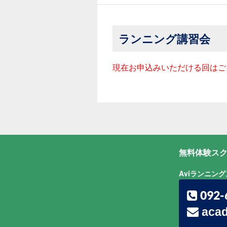
ランニング講習会
現在お申込みいただける回はご
無料体験スク
Aviランニン
092-
acad