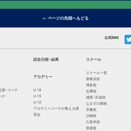
ページの先頭へもどる
公式SNS
試合日程・結果
スクール
スクール一覧
アカデミー
香椎浜校
博多校
監督・コーチ
U-18
志摩校
ーチ
U-15
城西・百道校
U-12
なまずの郷校
アカデミーコーチが教える講
宗像校
習会
川崎校
久留米校
筑後校