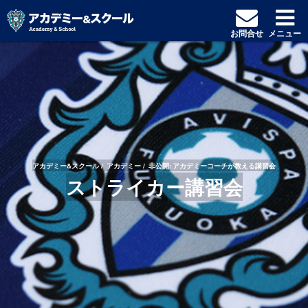
お問合せ
メニュー
アカデミー&スクール
アカデミー
非公開: アカデミーコーチが教える講習会
ストライカー講習会