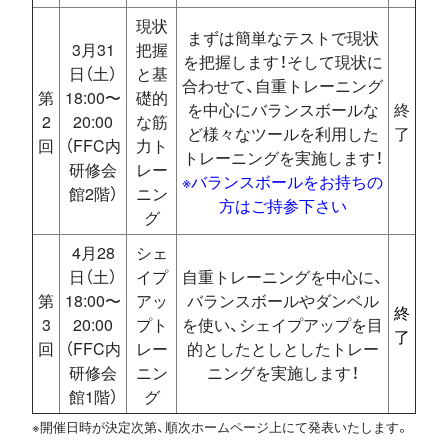
現状
まずは簡単なテストで現状
3月31
把握
を把握します！そして現状に
日（土）
と基
合わせて、自重トレーニング
第
18:00〜
礎的
を中心にバランスボールな
終
2
20:00
な筋
ど様々なツールを利用した
了
回
（FFC内
力ト
トレーニングを実施します！
研修会
レー
※バランスボールをお持ちの
館2階）
ニン
方はご持参下さい
グ
4月28
シェ
日（土）
イプ
自重トレーニングを中心に、
第
18:00〜
アッ
バランスボールやダンベル
終
3
20:00
プト
を使い、シェイプアップを目
了
回
（FFC内
レー
的としたとしとしたトレー
研修会
ニン
ニングを実施します！
館1階）
グ
※開催日時が決定次第、順次ホームページ上にて発表いたします。