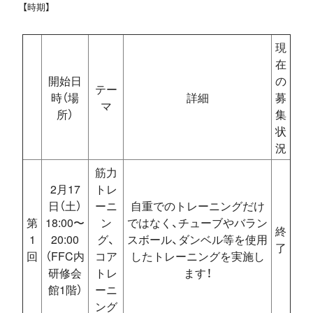
【時期】
現
在
開始日
の
テー
時（場
詳細
募
マ
所）
集
状
況
筋力
2月17
トレ
日（土）
ーニ
自重でのトレーニングだけ
第
18:00〜
ン
ではなく、チューブやバラン
終
1
20:00
グ、
スボール、ダンベル等を使用
了
回
（FFC内
コア
したトレーニングを実施し
研修会
トレ
ます！
館1階）
ーニ
ング