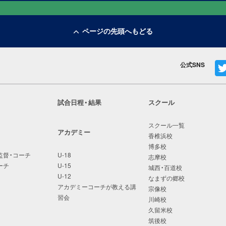
ページの先頭へもどる
公式SNS
試合日程・結果
スクール
スクール一覧
アカデミー
香椎浜校
博多校
監督・コーチ
U-18
志摩校
ーチ
U-15
城西・百道校
U-12
なまずの郷校
アカデミーコーチが教える講
宗像校
習会
川崎校
久留米校
筑後校