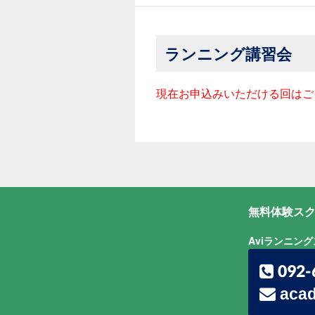
ランニング講習会
現在お申込みいただける回はご
無料体験スク
Aviランニン
092-
acad