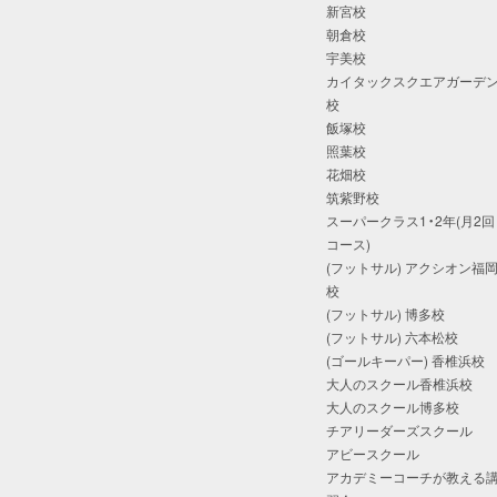
新宮校
朝倉校
宇美校
カイタックスクエアガーデ
校
飯塚校
照葉校
花畑校
筑紫野校
スーパークラス1・2年(月2回
コース)
(フットサル) アクシオン福
校
(フットサル) 博多校
(フットサル) 六本松校
(ゴールキーパー) 香椎浜校
大人のスクール香椎浜校
大人のスクール博多校
チアリーダーズスクール
アビースクール
アカデミーコーチが教える