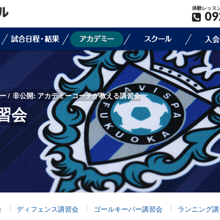
体験レッス
09
ー
非公開: アカデミーコーチが教える講習会
習会
会
ディフェンス講習会
ゴールキーパー講習会
ランニング講