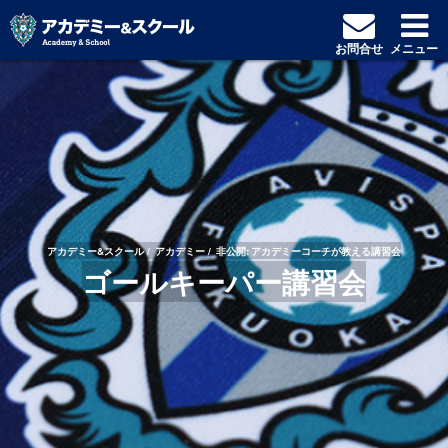
お問合せ
メニュー
アカデミー&スクール
アカデミー
非公開: アカデミーコーチが教える講習会
ゴールキーパー講習会