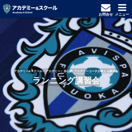
お問合せ
メニュー
アカデミー&スクール
アカデミー
非公開: アカデミーコーチが教える講習会
ランニング講習会