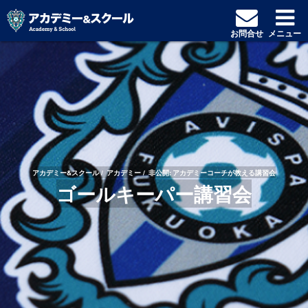
お問合せ
メニュー
アカデミー&スクール
アカデミー
非公開: アカデミーコーチが教える講習会
ゴールキーパー講習会