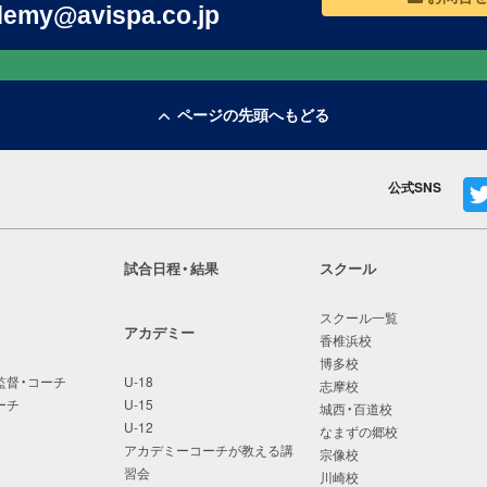
emy@avispa.co.jp
ページの先頭へもどる
公式SNS
試合日程・結果
スクール
スクール一覧
アカデミー
香椎浜校
博多校
監督・コーチ
U-18
志摩校
ーチ
U-15
城西・百道校
U-12
なまずの郷校
アカデミーコーチが教える講
宗像校
習会
川崎校