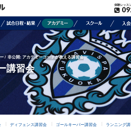
体験レッス
09
ー
非公開: アカデミーコーチが教える講習会
ー講習会
会
ディフェンス講習会
ゴールキーパー講習会
ランニング講