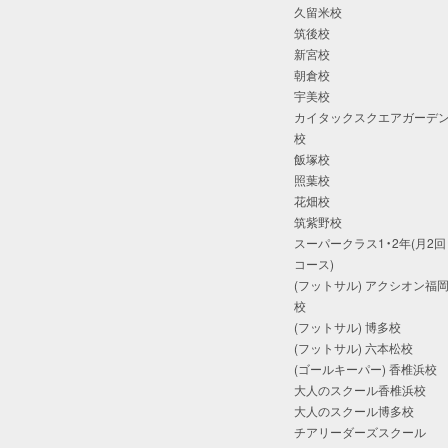
久留米校
筑後校
新宮校
朝倉校
宇美校
カイタックスクエアガーデ
校
飯塚校
照葉校
花畑校
筑紫野校
スーパークラス1・2年(月2回
コース)
(フットサル) アクシオン福
校
(フットサル) 博多校
(フットサル) 六本松校
(ゴールキーパー) 香椎浜校
大人のスクール香椎浜校
大人のスクール博多校
チアリーダーズスクール