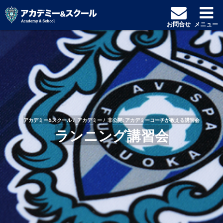
お問合せ
メニュー
アカデミー&スクール
アカデミー
非公開: アカデミーコーチが教える講習会
ランニング講習会