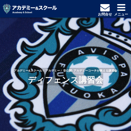
お問合せ
メニュー
アカデミー&スクール
アカデミー
非公開: アカデミーコーチが教える講習会
ディフェンス講習会