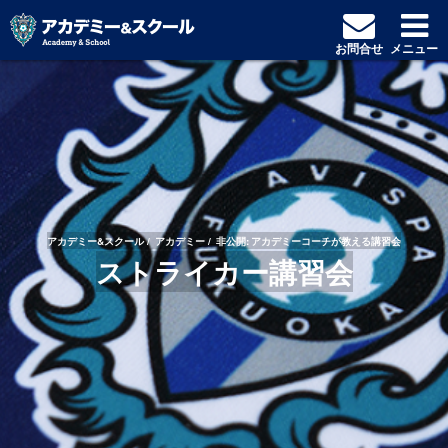
お問合せ
メニュー
アカデミー&スクール
アカデミー
非公開: アカデミーコーチが教える講習会
ストライカー講習会