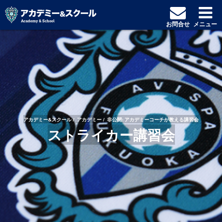
お問合せ
メニュー
アカデミー&スクール
アカデミー
非公開: アカデミーコーチが教える講習会
ストライカー講習会