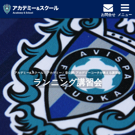
お問合せ
メニュー
アカデミー&スクール
アカデミー
非公開: アカデミーコーチが教える講習会
ランニング講習会