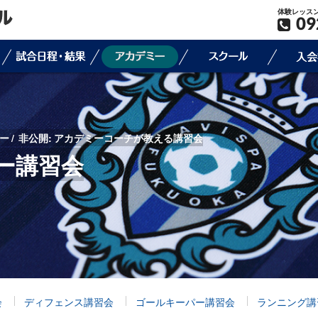
体験レッス
09
ー
非公開: アカデミーコーチが教える講習会
ー講習会
会
ディフェンス講習会
ゴールキーパー講習会
ランニング講