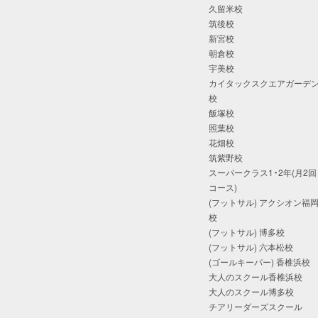
久留米校
筑後校
新宮校
朝倉校
宇美校
カイタックスクエアガーデ
校
飯塚校
照葉校
花畑校
筑紫野校
スーパークラス1・2年(月2回
コース)
(フットサル) アクシオン福
校
(フットサル) 博多校
(フットサル) 六本松校
(ゴールキーパー) 香椎浜校
大人のスクール香椎浜校
大人のスクール博多校
チアリーダーズスクール