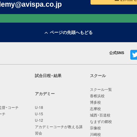
emy@avispa.co.jp
ページの先頭へもどる
公式SNS
試合日程・結果
スクール
スクール一覧
アカデミー
香椎浜校
博多校
監督・コーチ
U-18
志摩校
ーチ
U-15
城西・百道校
U-12
なまずの郷校
アカデミーコーチが教える講
宗像校
習会
川崎校