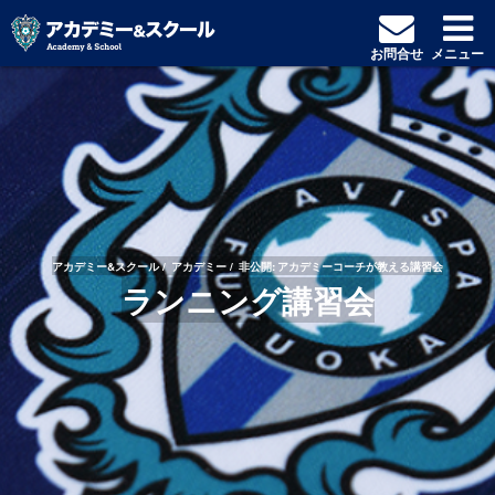
お問合せ
メニュー
アカデミー&スクール
アカデミー
非公開: アカデミーコーチが教える講習会
ランニング講習会