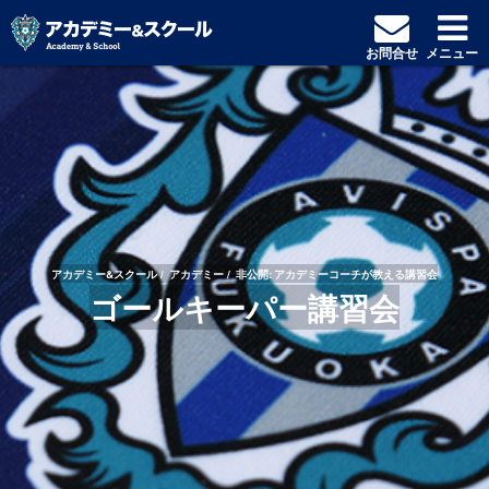
お問合せ
メニュー
アカデミー&スクール
アカデミー
非公開: アカデミーコーチが教える講習会
ゴールキーパー講習会