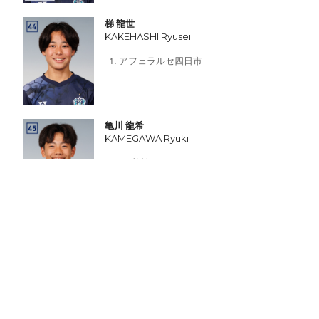
梯 龍世
KAKEHASHI Ryusei
アフェラルセ四日市
亀川 龍希
KAMEGAWA Ryuki
FC花鶴オセアノ
キゲン キプヤトル
KIGEN Kipyator
FUKUOKA壱岐FC