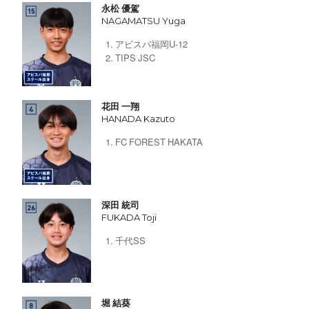
永松 優駕
NAGAMATSU Yuga
アビスパ福岡U-12
TIPS JSC
花田 一翔
HANADA Kazuto
FC FOREST HAKATA
深田 統司
FUKADA Toji
千代SS
堀 結葵