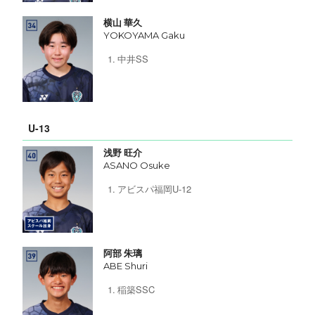
横山 華久
YOKOYAMA Gaku
中井SS
U-13
浅野 旺介
ASANO Osuke
アビスパ福岡U-12
阿部 朱璃
ABE Shuri
稲築SSC