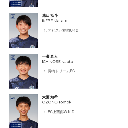
池辺 祇斗
IKEBE Masato
アビスパ福岡U-12
一瀬 直人
ICHINOSE Naoto
長崎ドリームFC
大薗 知希
OZONO Tomoki
FC上西郷W.K.D