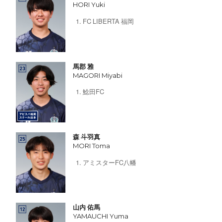
HORI Yuki
FC LIBERTA 福岡
馬郡 雅
MAGORI Miyabi
鯰田FC
森 斗羽真
MORI Toma
アミスターFC八幡
山内 佑馬
YAMAUCHI Yuma