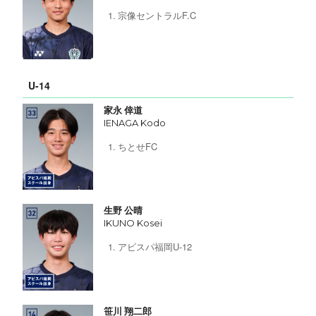
宗像セントラルF.C
U-14
家永 倖道
IENAGA Kodo
ちとせFC
生野 公晴
IKUNO Kosei
アビスパ福岡U-12
笹川 翔二郎