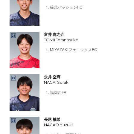
篠北パッションFC
富井 虎之介
TOMII Toranosuke
MIYAZAKIフェニックスFC
永井 空輝
NAGAI Soraki
福岡西FA
長尾 柚希
NAGAO Yuzuki