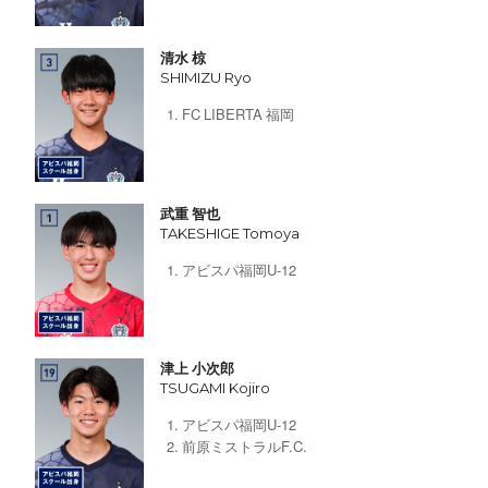
清水 椋
SHIMIZU Ryo
FC LIBERTA 福岡
武重 智也
TAKESHIGE Tomoya
アビスパ福岡U-12
津上 小次郎
TSUGAMI Kojiro
アビスパ福岡U-12
前原ミストラルF.C.