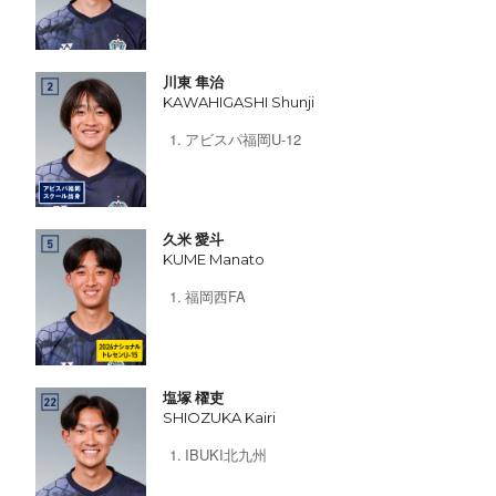
川東 隼治
KAWAHIGASHI Shunji
アビスパ福岡U-12
久米 愛斗
KUME Manato
福岡西FA
塩塚 櫂吏
SHIOZUKA Kairi
IBUKI北九州