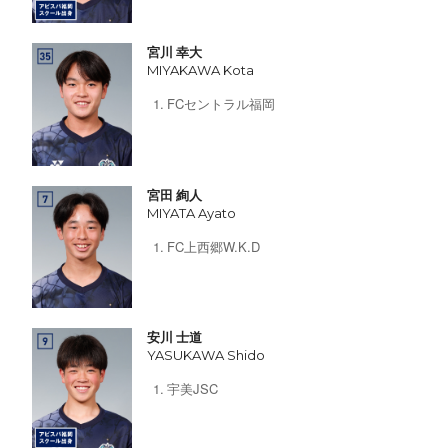
宮川 幸大
MIYAKAWA Kota
FCセントラル福岡
宮田 絢人
MIYATA Ayato
FC上西郷W.K.D
安川 士道
YASUKAWA Shido
宇美JSC