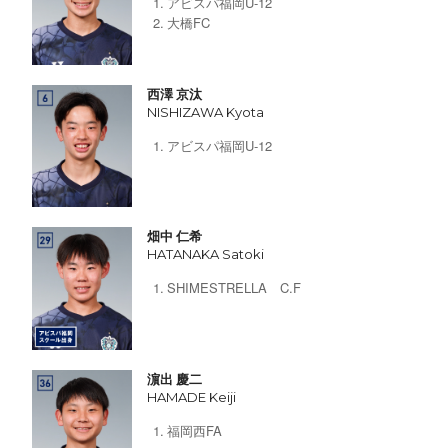
アビスパ福岡U-12
大橋FC
西澤 京汰
NISHIZAWA Kyota
アビスパ福岡U-12
畑中 仁希
HATANAKA Satoki
SHIMESTRELLA C.F
濵出 慶二
HAMADE Keiji
福岡西FA