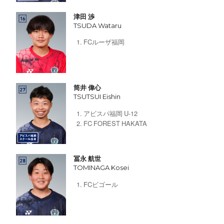
津田 渉
TSUDA Wataru
FCルーザ福岡
筒井 偉心
TSUTSUI Eishin
アビスパ福岡 U-12
FC FOREST HAKATA
冨永 航世
TOMINAGA Kosei
FCビゴール