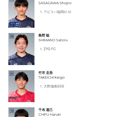
SASAGAWA Shojiro
アビスパ福岡U-12
島野 聡
SHIMANO Satoru
ZYG FC
竹市 圭吾
TAKEICHI Keigo
大野城南SSS
千布 遥己
CHIFU Haruki