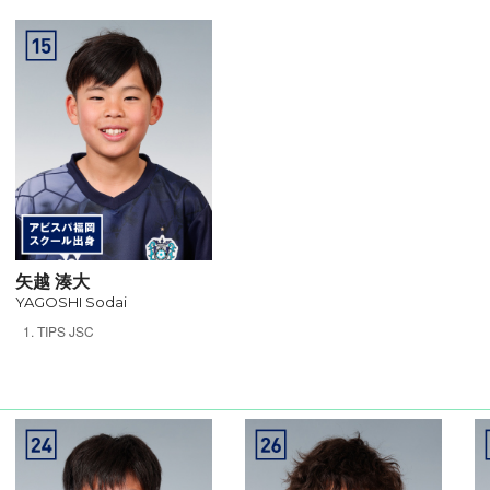
矢越 湊大
YAGOSHI Sodai
TIPS JSC