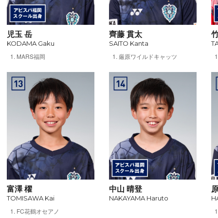
児玉 岳
齊藤 貫太
竹
KODAMA Gaku
SAITO Kanta
T
MARS福岡
厳原ワイルドキャッツ
富澤 櫂
中山 晴登
原
TOMISAWA Kai
NAKAYAMA Haruto
H
FC花鶴オセアノ