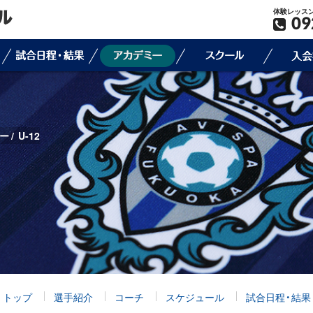
体験レッス
09
ー
U-12
トップ
選手紹介
コーチ
スケジュール
試合日程・結果