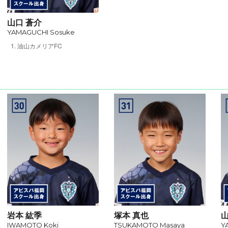
山口 蒼介
YAMAGUCHI Sosuke
油山カメリアFC
岩本 紘季
塚本 真也
山
IWAMOTO Koki
TSUKAMOTO Masaya
Y