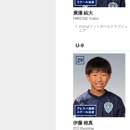
廣瀬 結大
HIROSE Yuito
わかばフットボールクラブジュ
ニア
U-9
伊藤 稜真
ITO Ryoma