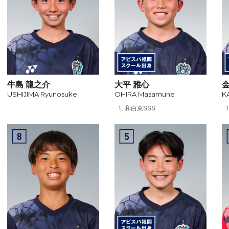
牛島 龍之介
大平 雅心
金
USHIJIMA Ryunosuke
OHIRA Masamune
K
和白東SSS