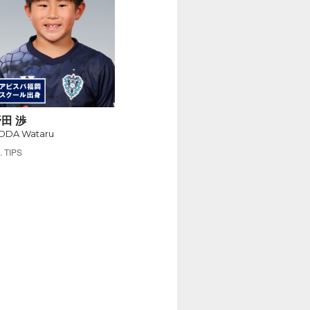
田 渉
ODA Wataru
TIPS