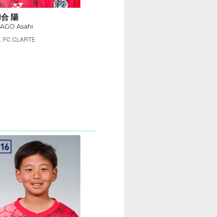
合 陽
AGO Asahi
FC CLARTE