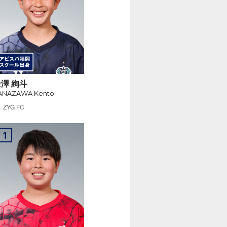
澤 絢斗
ANAZAWA Kento
ZYG FC