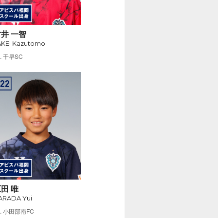
井 一智
AKEI Kazutomo
千早SC
田 唯
ARADA Yui
小田部南FC