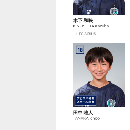
木下 和映
KINOSHITA Kazuha
FC SIRIUS
田中 唯人
TANAKA Ichito