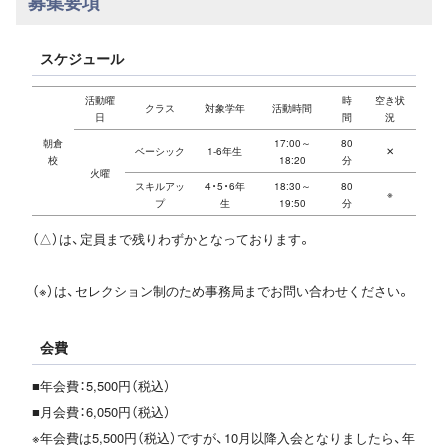
募集要項
スケジュール
活動曜
時
空き状
クラス
対象学年
活動時間
日
間
況
朝倉
17:00～
80
ベーシック
1-6年生
✕
校
18:20
分
火曜
スキルアッ
4・5・6年
18:30～
80
※
プ
生
19:50
分
（△）は、定員まで残りわずかとなっております。
（※）は、セレクション制のため事務局までお問い合わせください。
会費
■年会費：5,500円（税込）
■月会費：6,050円（税込）
※年会費は5,500円（税込）ですが、10月以降入会となりましたら、年