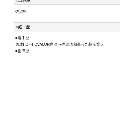
○出身地：
佐賀県
○経 歴：
■選手歴
唐津FC→FCVALOR唐津→佐賀清和高→九州産業大
■指導歴
九州産業大学体育会サッカー部→アビスパ福岡スクール
○ライセンス：
JFA Cライセンス
体験申込み・お問い合わせ
アビスパ福岡サッカースクール事務局
tel:
092-674-3031