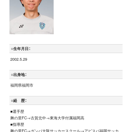
○生年月日：
2002.5.29
○出身地：
福岡県福岡市
○経 歴：
■選手歴
舞の里FC→古賀北中→東海大学付属福岡高
■指導歴
舞の里FC→ガンバ大阪サッカースクール→アビスパ福岡サッカ