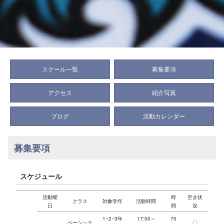
スクール一覧
募集要項
アクセス
紹介写真
ブログ
活動カレンダー
募集要項
スケジュール
活動曜
時
空き状
クラス
対象学年
活動時間
日
間
況
1・2・3年
17:00～
70
ベーシック
〇