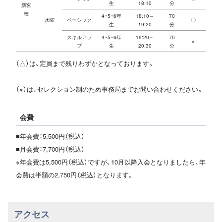
生
18:10
分
新宮
校
4・5・6年
18:10～
70
水曜
ベーシック
〇
生
19:20
分
スキルアッ
4・5・6年
19:20～
70
※
プ
生
20:30
分
（△）は、定員まで残りわずかとなっております。
（※）は、セレクション制のため事務局までお問い合わせください。
会費
■年会費：5,500円（税込）
■月会費：7,700円（税込）
※年会費は5,500円（税込）ですが、10月以降入会となりましたら、年
会費は半額の2,750円（税込）となります。
アクセス