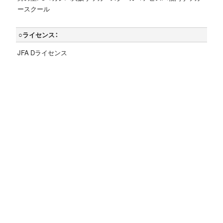
ースクール
○ライセンス：
JFA Dライセンス
体験申込み・お問い合わせ
アビスパ福岡サッカースクール事務局
tel:
092-674-3031
mail:
soccerschool@avispa.co.jp
※無料体験をご希望の方はメールかお電話にて、お名前（ふりが
な）、学年、学校（園）名、連絡先、無料体験希望日をご連絡下さい。